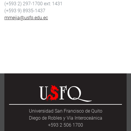
(+593 2) 297-1700
1431
(+593 9) 8935-1437
mmejia@usfq.edu.ec
Universidad San Francisco de Quito
Diego de Robles y Vía Interoceánica
+593 2 506 1700