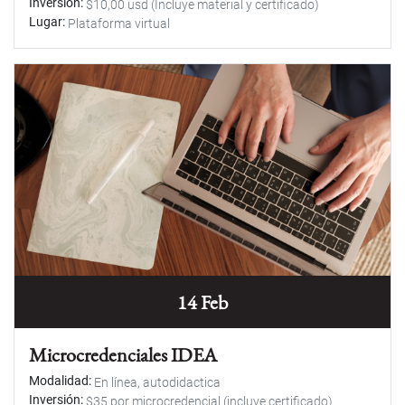
Inversión
$10,00 usd (Incluye material y certificado)
Lugar
Plataforma virtual
14 Feb
Microcredenciales IDEA
Modalidad
En línea, autodidactica
Inversión
$35 por microcredencial (incluye certificado)