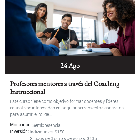
24 Ago
Profesores mentores a través del Coaching
Instruccional
Este curso tiene como objetivo formar docentes y líderes
educativos interesados en adquirir herramientas concretas
para asumir el rol de...
Modalidad
Semipresencial
Inversión
Individuales: $150
Grupos de 3 o más personas: $135