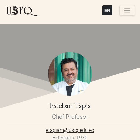
Pasar
al
contenido
Buscar
principal
Esteban Tapia
Chef Profesor
etapiam@usfq.edu.ec
Extensión
1930