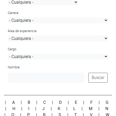
Carrera
Área de experiencia
Cargo
Nombre
Buscar
|
A
|
B
|
C
|
D
|
E
|
F
|
G
|
H
|
I
|
J
|
K
|
L
|
M
|
N
|
O
|
P
|
R
|
S
|
T
|
V
|
W