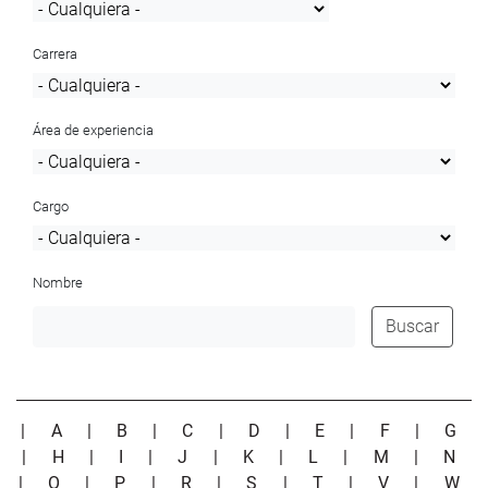
Carrera
Área de experiencia
Cargo
Nombre
Buscar
|
A
|
B
|
C
|
D
|
E
|
F
|
G
|
H
|
I
|
J
|
K
|
L
|
M
|
N
|
O
|
P
|
R
|
S
|
T
|
V
|
W