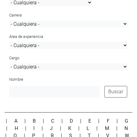
Carrera
Área de experiencia
Cargo
Nombre
Buscar
|
A
|
B
|
C
|
D
|
E
|
F
|
G
|
H
|
I
|
J
|
K
|
L
|
M
|
N
|
O
|
P
|
R
|
S
|
T
|
V
|
W