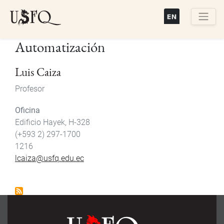
Pasar
al
contenido
Buscar
Automatización
principal
Luis Caiza
Profesor
Oficina
Edificio Hayek, H-328
(+593 2) 297-1700
1216
lcaiza@usfq.edu.ec