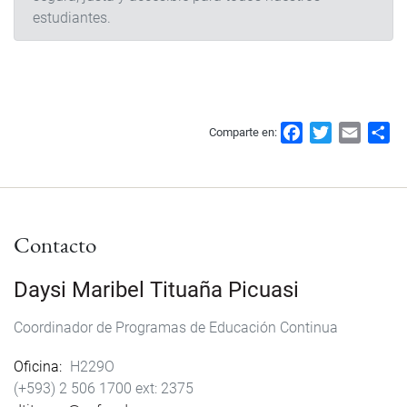
estudiantes.
F
T
E
S
Comparte en:
a
w
m
h
c
i
a
a
e
t
i
r
b
t
l
e
Contacto
o
e
o
r
k
Daysi Maribel Tituaña Picuasi
Coordinador de Programas de Educación Continua
Oficina
H229O
(+593) 2 506 1700
2375