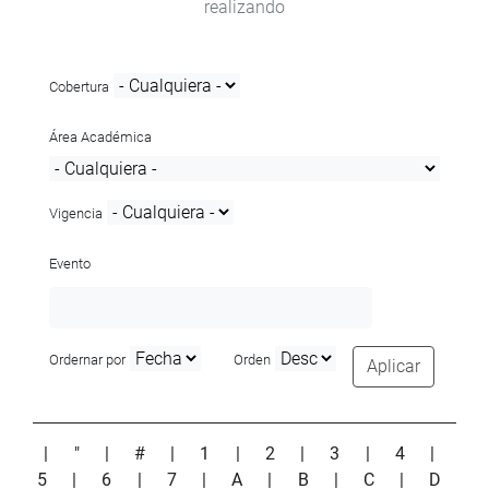
realizando
Cobertura
Área Académica
Vigencia
Evento
Ordernar por
Orden
Aplicar
|
"
|
#
|
1
|
2
|
3
|
4
|
5
|
6
|
7
|
A
|
B
|
C
|
D