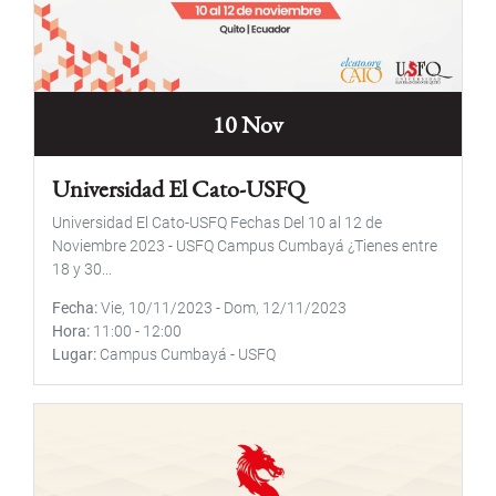
10 Nov
Universidad El Cato-USFQ
Universidad El Cato-USFQ Fechas Del 10 al 12 de
Noviembre 2023 - USFQ Campus Cumbayá ¿Tienes entre
18 y 30...
Fecha
Vie, 10/11/2023
-
Dom, 12/11/2023
Hora
11:00
-
12:00
Lugar
Campus Cumbayá - USFQ