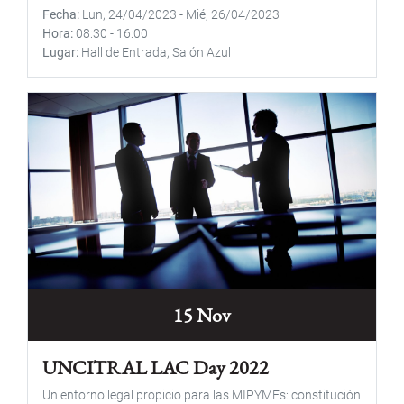
Fecha
Lun, 24/04/2023
-
Mié, 26/04/2023
Hora
08:30
-
16:00
Lugar
Hall de Entrada, Salón Azul
15 Nov
UNCITRAL LAC Day 2022
Un entorno legal propicio para las MIPYMEs: constitución