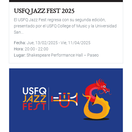
USFQ JAZZ FEST 2025
El USFQ Jazz Fest regresa con su segunda edición,
presentado por el USFQ College of Music y la Universidad
San...
Fecha
Jue, 13/02/2025
-
Vie, 11/04/2025
Hora
20:00
-
22:00
Lugar
Shakespeare Performance Hall – Paseo