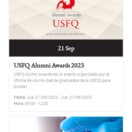
21 Sep
USFQ Alumni Awards 2023
USFQ Alumni Awards es un evento organizado por la
oficina de Alumni (red de graduados de la USFQ) para
brindar...
Fecha
Jue, 21/09/2023
-
Jue, 21/09/2023
Hora
09:00
-
12:00