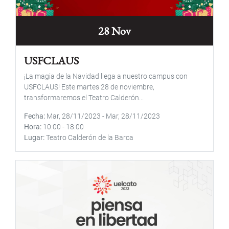
28 Nov
USFCLAUS
¡La magia de la Navidad llega a nuestro campus con
USFCLAUS! Este martes 28 de noviembre,
transformaremos el Teatro Calderón...
Fecha
Mar, 28/11/2023
-
Mar, 28/11/2023
Hora
10:00
-
18:00
Lugar
Teatro Calderón de la Barca