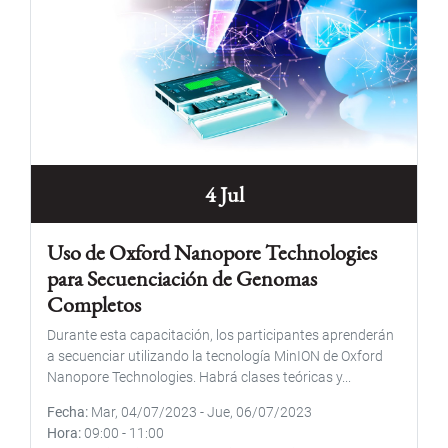
4 Jul
Uso de Oxford Nanopore Technologies
para Secuenciación de Genomas
Completos
Durante esta capacitación, los participantes aprenderán
a secuenciar utilizando la tecnología MinION de Oxford
Nanopore Technologies. Habrá clases teóricas y...
Fecha
Mar, 04/07/2023
-
Jue, 06/07/2023
Hora
09:00
-
11:00