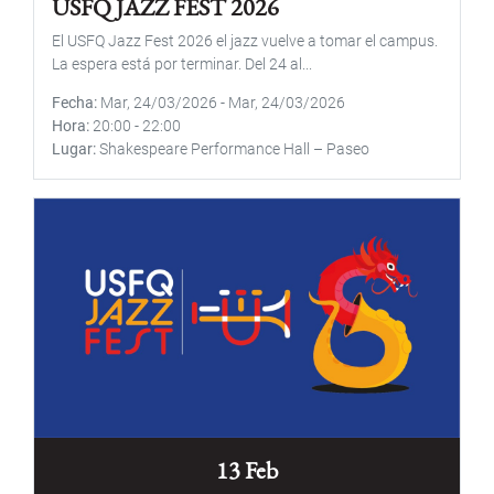
USFQ JAZZ FEST 2026
El USFQ Jazz Fest 2026 el jazz vuelve a tomar el campus.
La espera está por terminar. Del 24 al...
Fecha
Mar, 24/03/2026
-
Mar, 24/03/2026
Hora
20:00
-
22:00
Lugar
Shakespeare Performance Hall – Paseo
13 Feb