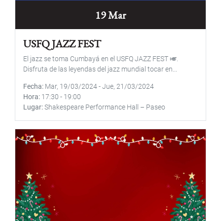
19 Mar
USFQ JAZZ FEST
El jazz se toma Cumbayá en el USFQ JAZZ FEST 🎺.
Disfruta de las leyendas del jazz mundial tocar en...
Fecha
Mar, 19/03/2024
-
Jue, 21/03/2024
Hora
17:30
-
19:00
Lugar
Shakespeare Performance Hall – Paseo