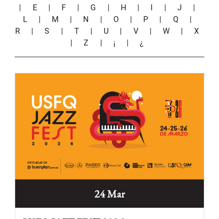
|
E
|
F
|
G
|
H
|
I
|
J
|
L
|
M
|
N
|
O
|
P
|
Q
|
R
|
S
|
T
|
U
|
V
|
W
|
X
|
Z
|
¡
|
¿
24 Mar