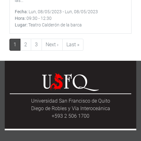
las...
Fecha
Lun, 08/05/2023
-
Lun, 08/05/2023
Hora
09:30
-
12:30
Lugar
Teatro Calderón de la barca
Paginación
Siguiente página
Última página
1
2
3
Next ›
Last »
Universidad San Francisco de Quito
Diego de Robles y Vía Interoceánica
+593 2 506 1700