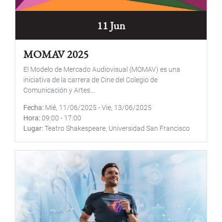
11 Jun
MOMAV 2025
El Modelo de Mercado Audiovisual (MOMAV) es una
iniciativa de la carrera de Cine del Colegio de
Comunicación y Artes...
Fecha
Mié, 11/06/2025
-
Vie, 13/06/2025
Hora
09:00
-
17:00
Lugar
Teatro Shakespeare, Universidad San Francisco