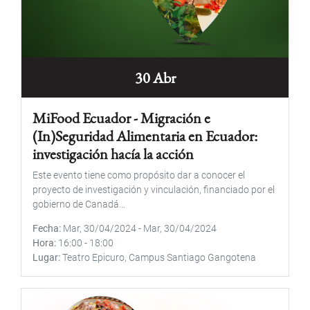
30 Abr
MiFood Ecuador - Migración e
(In)Seguridad Alimentaria en Ecuador:
investigación hacía la acción
Este evento tiene como propósito dar a conocer el
proyecto de investigación y vinculación, financiado por el
gobierno de Canadá...
Fecha
Mar, 30/04/2024
-
Mar, 30/04/2024
Hora
16:00
-
18:00
Lugar
Teatro Epicuro, Campus Santiago Gangotena