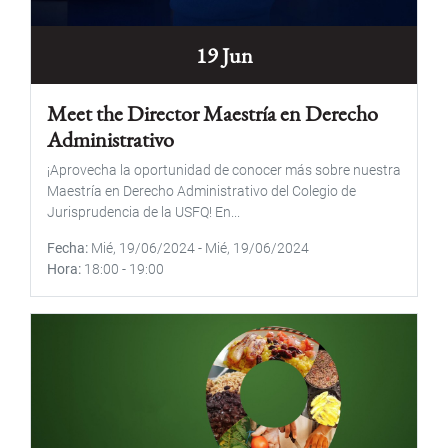
19 Jun
Meet the Director Maestría en Derecho
Administrativo
¡Aprovecha la oportunidad de conocer más sobre nuestra
Maestría en Derecho Administrativo del Colegio de
Jurisprudencia de la USFQ! En...
Fecha
Mié, 19/06/2024
-
Mié, 19/06/2024
Hora
18:00
-
19:00