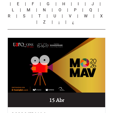
|
E
|
F
|
G
|
H
|
I
|
J
|
L
|
M
|
N
|
O
|
P
|
Q
|
R
|
S
|
T
|
U
|
V
|
W
|
X
|
Z
|
¡
|
¿
15 Abr