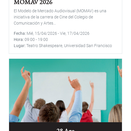
MOMAV 2026
El Modelo de Mercado Audiovisual (MOMAV) es una
iniciativa de la carrera de Cine del Colegio de
Comunicación y Artes...
Fecha
Mié, 15/04/2026
-
Vie, 17/04/2026
Hora
09:00
-
19:00
Lugar
Teatro Shakespeare, Universidad San Francisco
28 Ago