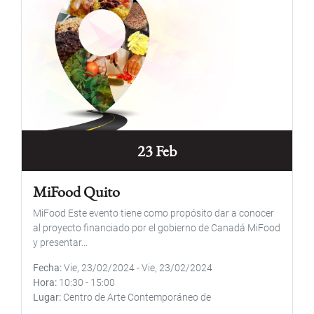
23 Feb
MiFood Quito
MiFood Este evento tiene como propósito dar a conocer
al proyecto financiado por el gobierno de Canadá MiFood
y presentar...
Fecha
Vie, 23/02/2024
-
Vie, 23/02/2024
Hora
10:30
-
15:00
Lugar
Centro de Arte Contemporáneo de