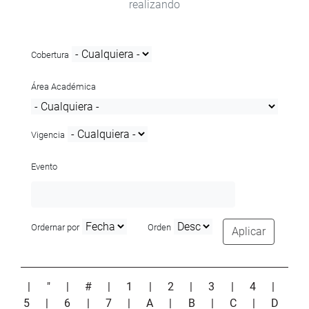
realizando
Cobertura
Área Académica
Vigencia
Evento
Ordernar por
Orden
Aplicar
|
"
|
#
|
1
|
2
|
3
|
4
|
5
|
6
|
7
|
A
|
B
|
C
|
D