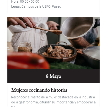
Hora
00:00
-
00:00
Lugar
Campus de la USFQ, Paseo
8 Mayo
Mujeres cocinando historias
Reconocer el mérito de la mujer destacada en la industria
de la gastronomía, difundir su importancia y empoderar a