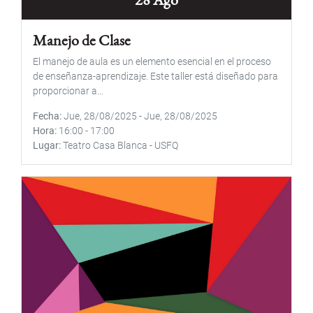
Manejo de Clase
El manejo de aula es un elemento esencial en el proceso
de enseñanza-aprendizaje. Este taller está diseñado para
proporcionar a...
Fecha
Jue, 28/08/2025
-
Jue, 28/08/2025
Hora
16:00
-
17:00
Lugar
Teatro Casa Blanca - USFQ