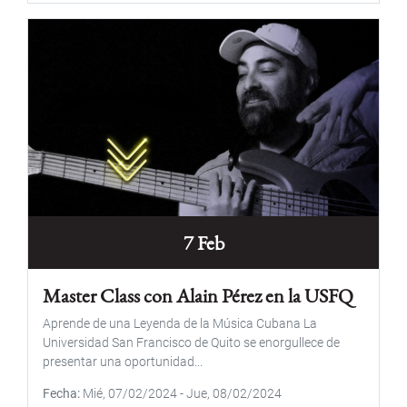
7 Feb
Master Class con Alain Pérez en la USFQ
Aprende de una Leyenda de la Música Cubana La
Universidad San Francisco de Quito se enorgullece de
presentar una oportunidad...
Fecha
Mié, 07/02/2024
-
Jue, 08/02/2024