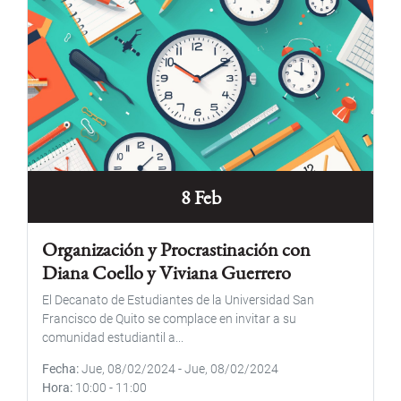
8 Feb
Organización y Procrastinación con
Diana Coello y Viviana Guerrero
El Decanato de Estudiantes de la Universidad San
Francisco de Quito se complace en invitar a su
comunidad estudiantil a...
Fecha
Jue, 08/02/2024
-
Jue, 08/02/2024
Hora
10:00
-
11:00