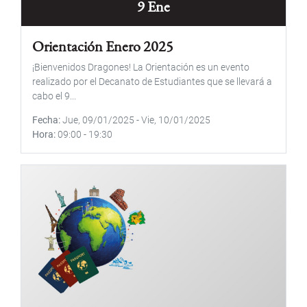
9 Ene
Orientación Enero 2025
¡Bienvenidos Dragones! La Orientación es un evento
realizado por el Decanato de Estudiantes que se llevará a
cabo el 9...
Fecha
Jue, 09/01/2025
-
Vie, 10/01/2025
Hora
09:00
-
19:30