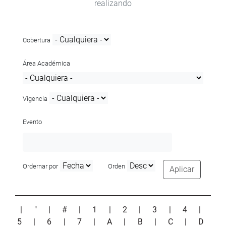
realizando
Cobertura
Área Académica
Vigencia
Evento
Ordernar por
Orden
Aplicar
|
"
|
#
|
1
|
2
|
3
|
4
|
5
|
6
|
7
|
A
|
B
|
C
|
D