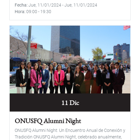
Fecha
Jue, 11/01/2024
-
Jue, 11/01/2024
Hora
09:00
-
19:30
11 Dic
ONUSFQ Alumni Night
ONUSFQ Alumni Night: Un Encuentro Anual de Conexión y
Tradición ONUSFQ Alumni Night, celebrado anualmente,