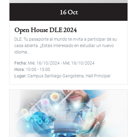
16 Oct
Open House DLE 2024
DLE: Tu pasaporte al mundo te invita a participar de su
casa abierta. ¿Estás interesado en estudiar un nuevo
idioma...
Fecha
Mié, 16/10/2024
-
Mié, 16/10/2024
Hora
10:00
-
15:00
Lugar
Campus Santiago Gangotena, Hall Principal