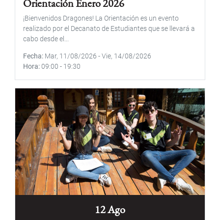
Orientación Enero 2026
¡Bienvenidos Dragones! La Orientación es un evento
realizado por el Decanato de Estudiantes que se llevará a
cabo desde el...
Fecha
Mar, 11/08/2026
-
Vie, 14/08/2026
Hora
09:00
-
19:30
12 Ago