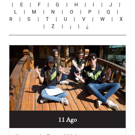
|
E
|
F
|
G
|
H
|
I
|
J
|
L
|
M
|
N
|
O
|
P
|
Q
|
R
|
S
|
T
|
U
|
V
|
W
|
X
|
Z
|
¡
|
¿
11 Ago