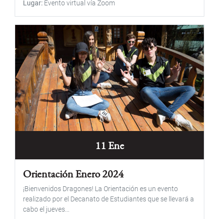
Lugar
Evento virtual vía Zoom
11 Ene
Orientación Enero 2024
¡Bienvenidos Dragones! La Orientación es un evento
realizado por el Decanato de Estudiantes que se llevará a
cabo el jueves...