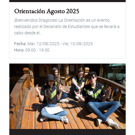
Orientación Agosto 2025
¡Bienvenidos Dragones! La Orientación es un evento
realizado por el Decanato de Estudiantes que se llevará a
cabo desde el...
Fecha
Mar, 12/08/2025
-
Vie, 15/08/2025
Hora
09:00
-
19:30