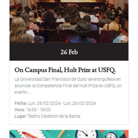
26 Feb
On Campus Final, Hult Prize at USFQ.
La Universidad San Francisco de Quito se enorgullece en
anunciar la Competencia Final del Hult Prize en USFQ, un
evento...
Fecha
Lun, 26/02/2024
-
Lun, 26/02/2024
Hora
16:00
-
18:00
Lugar
Teatro Calderón de la Barca