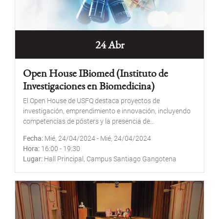
24 Abr
Open House IBiomed (Instituto de
Investigaciones en Biomedicina)
El Open House de USFQ destaca proyectos de
investigación, emprendimiento e innovación, incluyendo
competencias de pósters y la presencia de...
Fecha
Mié, 24/04/2024
-
Mié, 24/04/2024
Hora
16:00
-
19:30
Lugar
Hall Principal, Campus Santiago Gangotena