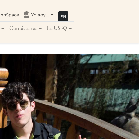
gonSpace
Yo soy...
Contáctanos
La USFQ