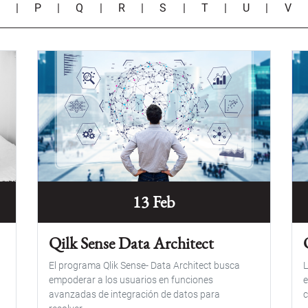
O
|
P
|
Q
|
R
|
S
|
T
|
U
|
V
13 Feb
Qilk Sense Data Architect
El programa Qlik Sense- Data Architect busca
L
empoderar a los usuarios en funciones
e
avanzadas de integración de datos para
c