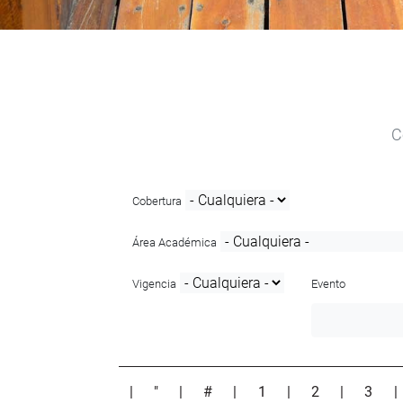
C
Cobertura
Área Académica
Vigencia
Evento
|
"
|
#
|
1
|
2
|
3