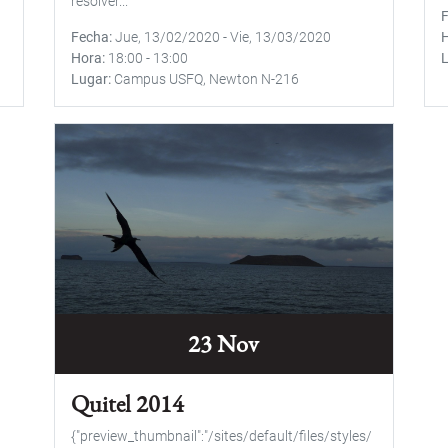
resolver...
Fecha
Jue, 13/02/2020
-
Vie, 13/03/2020
Hora
18:00
-
13:00
Lugar
Campus USFQ, Newton N-216
23 Nov
Quitel 2014
{"preview_thumbnail":"/sites/default/files/styles/