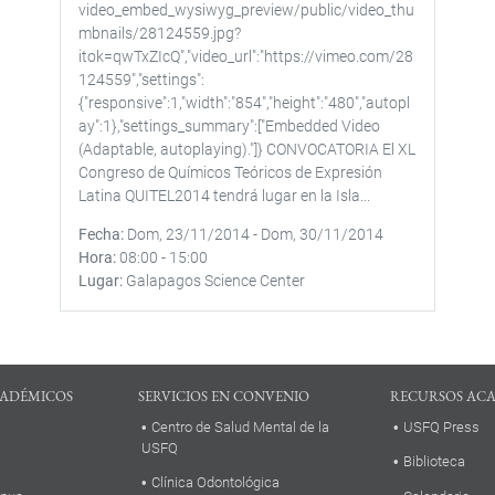
video_embed_wysiwyg_preview/public/video_thu
mbnails/28124559.jpg?
itok=qwTxZIcQ","video_url":"https://vimeo.com/28
124559","settings":
{"responsive":1,"width":"854","height":"480","autopl
ay":1},"settings_summary":["Embedded Video
(Adaptable, autoplaying)."]} CONVOCATORIA El XL
Congreso de Químicos Teóricos de Expresión
Latina QUITEL2014 tendrá lugar en la Isla...
Fecha
Dom, 23/11/2014
-
Dom, 30/11/2014
Hora
08:00
-
15:00
Lugar
Galapagos Science Center
ADÉMICOS
SERVICIOS EN CONVENIO
RECURSOS AC
Centro de Salud Mental de la
USFQ Press
USFQ
Biblioteca
Clínica Odontológica