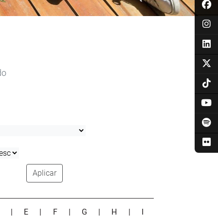
do
Aplicar
D
|
E
|
F
|
G
|
H
|
I