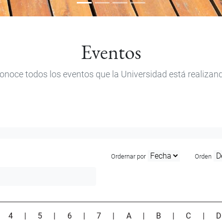
Eventos
onoce todos los eventos que la Universidad está realizan
Ordernar por
Orden
|
4
|
5
|
6
|
7
|
A
|
B
|
C
|