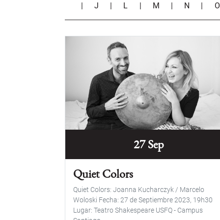
|
J
|
L
|
M
|
N
|
27 Sep
Quiet Colors
Quiet Colors: Joanna Kucharczyk / Marcelo
Woloski Fecha: 27 de Septiembre 2023, 19h30
Lugar: Teatro Shakespeare USFQ - Campus