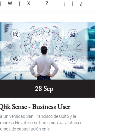
|
W
|
X
|
Z
|
¡
|
¿
28 Sep
Qlik Sense - Business User
a Universidad San Francisco de Quito y la
mpresa Novatech se han unido para ofrecer
ursos de capacitación en la...