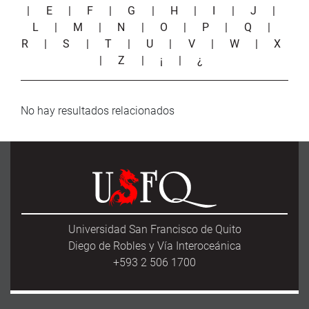
|
E
|
F
|
G
|
H
|
I
|
J
|
L
|
M
|
N
|
O
|
P
|
Q
|
R
|
S
|
T
|
U
|
V
|
W
|
X
|
Z
|
¡
|
¿
No hay resultados relacionados
Universidad San Francisco de Quito
Diego de Robles y Vía Interoceánica
+593 2 506 1700