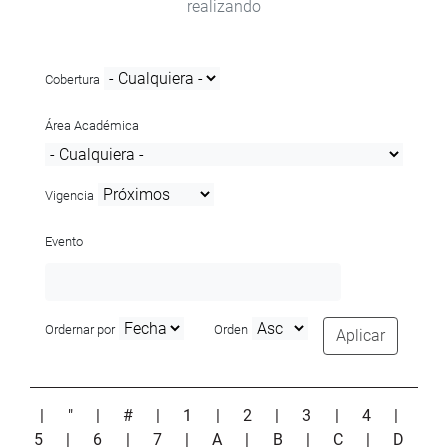
realizando
Cobertura
Área Académica
Vigencia
Evento
Ordernar por
Orden
Aplicar
|
"
|
#
|
1
|
2
|
3
|
4
|
5
|
6
|
7
|
A
|
B
|
C
|
D