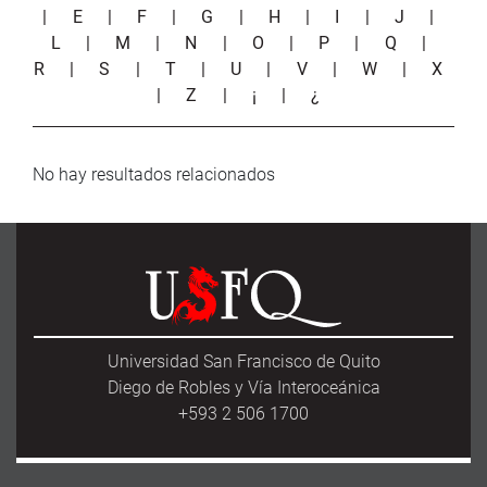
|
E
|
F
|
G
|
H
|
I
|
J
|
L
|
M
|
N
|
O
|
P
|
Q
|
R
|
S
|
T
|
U
|
V
|
W
|
X
|
Z
|
¡
|
¿
No hay resultados relacionados
Universidad San Francisco de Quito
Diego de Robles y Vía Interoceánica
+593 2 506 1700