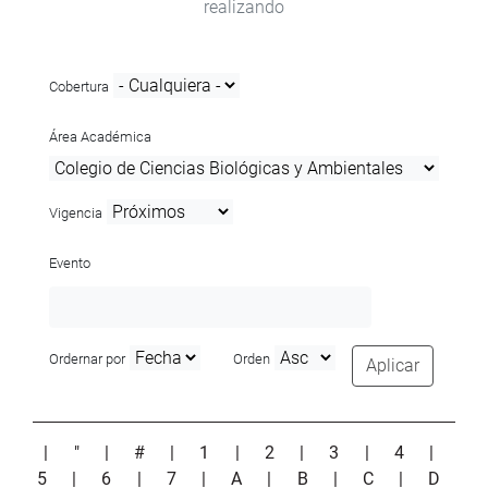
realizando
Cobertura
Área Académica
Vigencia
Evento
Ordernar por
Orden
Aplicar
|
"
|
#
|
1
|
2
|
3
|
4
|
5
|
6
|
7
|
A
|
B
|
C
|
D