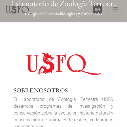
Laboratorio de Zoología Terrestre
Pasar
al
Colegio de Ciencias Biológicas y Ambientales
contenido
Buscar
principal
Previous
Next
SOBRE NOSOTROS
El Laboratorio de Zoología Terrestre USFQ
desarrolla programas de investigación y
conservación sobre la evolución, historia natural y
conservación de animales terrestres, vertebrados
e invertebrados.