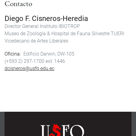
Contacto
Diego F. Cisneros-Heredia
Director General Instituto IBIOTROP
Museo de Zoología & Hospital de Fauna Silvestre TUERI
Vicedecano de Artes Liberales
Oficina
Edificio Darwin, DW-105
(+593 2) 297-1700
1446
dcisneros@usfq.edu.ec