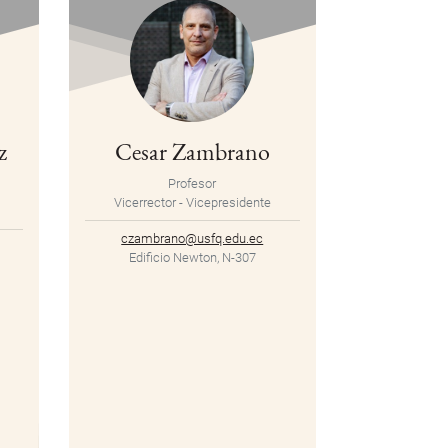
z
Cesar Zambrano
Profesor
Vicerrector - Vicepresidente
czambrano@usfq.edu.ec
Edificio Newton, N-307