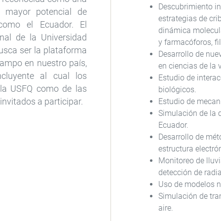
Descubrimiento in
n mayor potencial de
estrategias de cr
como el Ecuador. El
dinámica molecula
nal de la Universidad
y farmacóforos, f
usca ser la plataforma
Desarrollo de nue
campo en nuestro país,
en ciencias de la 
cluyente al cual los
Estudio de interac
e la USFQ como de las
biológicos.
Estudio de mecan
invitados a participar.
Simulación de la 
Ecuador.
Desarrollo de méto
estructura electr
Monitoreo de lluvi
detección de radi
Uso de modelos n
Simulación de tra
aire.