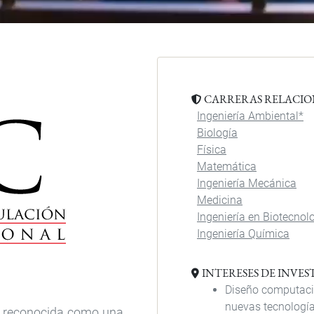
CARRERAS RELACI
Ingeniería Ambiental*
Biología
Física
Matemática
Ingeniería Mecánica
Medicina
Ingeniería en Biotecnol
Ingeniería Química
INTERESES DE INVE
Diseño computacio
nuevas tecnología
o reconocida como una