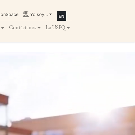
gonSpace
Yo soy...
Contáctanos
La USFQ