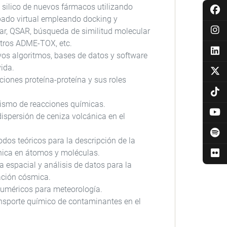
 silico de nuevos fármacos utilizando
ibado virtual empleando docking y
r, QSAR, búsqueda de similitud molecular
iltros ADME-TOX, etc.
vos algoritmos, bases de datos y software
vida.
ciones proteína-proteína y sus roles
ismo de reacciones químicas.
dispersión de ceniza volcánica en el
dos teóricos para la descripción de la
ónica en átomos y moléculas.
a espacial y análisis de datos para la
ación cósmica.
uméricos para meteorología.
nsporte químico de contaminantes en el