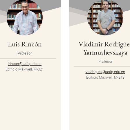
Luis Rincón
Vladimir Rodrígue
Yarmushevskaya
Profesor
Profesor
lrincon@usfq.edu.ec
Edificio Maxwell, M-321
vrodriguez@usfq.edu.ec
Edificio Maxwell, M-218