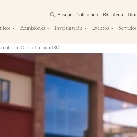
Pasar
al
Buscar
Calendario
Biblioteca
Dra
contenido
principal
micos
Admisiones
Investigación
Eventos
Servicios
 Simulación Computacional ISC