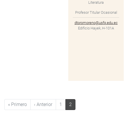
Literatura
Profesor Titular Ocasional
dtoromoreno@usfq.edu.ec
Edificio Hayek, H-101A
Paginación
Primera página
Página anterior
« Primero
‹ Anterior
1
2