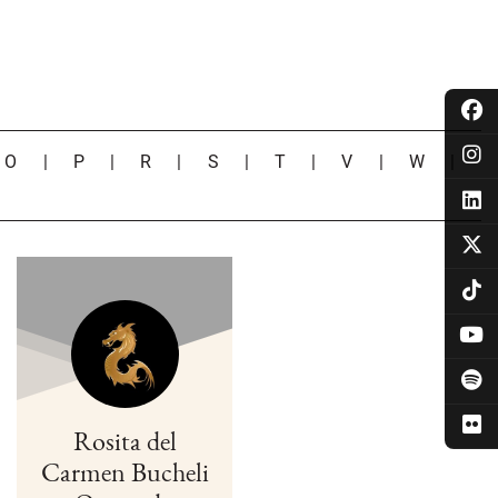
|
O
|
P
|
R
|
S
|
T
|
V
|
W
|
Rosita del
Carmen Bucheli