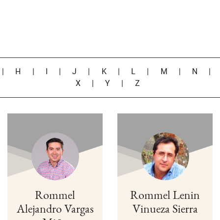
|
H
|
I
|
J
|
K
|
L
|
M
|
N
X
|
Y
|
Z
Rommel
Rommel Lenin
Alejandro Vargas
Vinueza Sierra