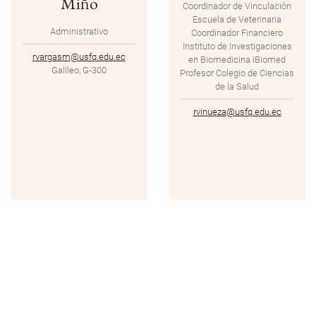
Miño
Coordinador de Vinculación
Escuela de Veterinaria
Administrativo
Coordinador Financiero
Instituto de Investigaciones
rvargasm@usfq.edu.ec
en Biomedicina iBiomed
Galileo, G-300
Profesor Colegio de Ciencias
de la Salud
rvinueza@usfq.edu.ec