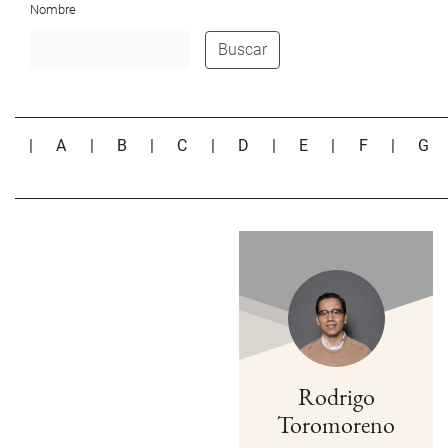
Nombre
Buscar
|
A
|
B
|
C
|
D
|
E
|
F
|
G
Rodrigo
Toromoreno