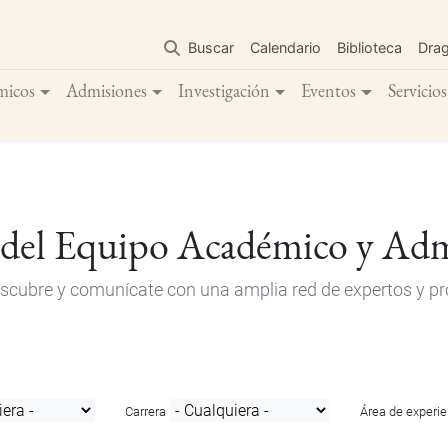
Pasar
al
Buscar
Calendario
Biblioteca
Dra
contenido
principal
micos
Admisiones
Investigación
Eventos
Servicios
 del Equipo Académico y Adm
descubre y comunícate con una amplia red de expertos y pro
Carrera
Área de experie