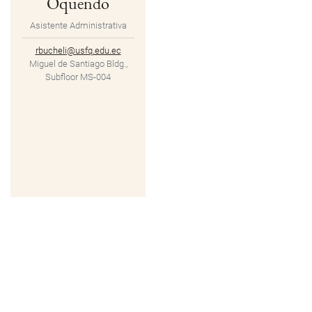
Oquendo
Asistente Administrativa
rbucheli@usfq.edu.ec
Miguel de Santiago Bldg.,
Subfloor MS-004