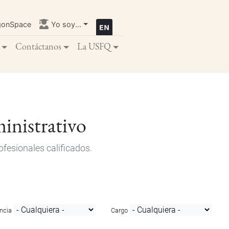
gonSpace
Yo soy...
Contáctanos
La USFQ
inistrativo
fesionales calificados.
ncia
Cargo