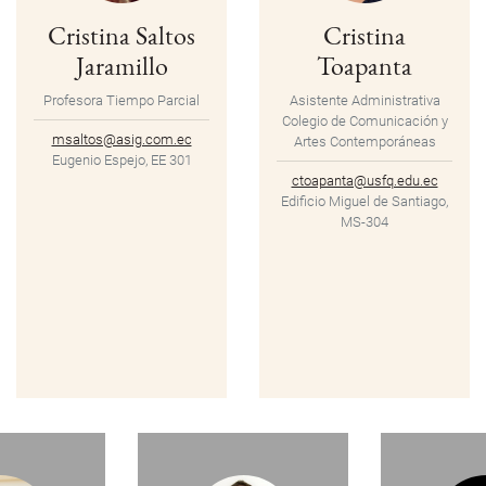
Cristina Saltos
Cristina
Jaramillo
Toapanta
Profesora Tiempo Parcial
Asistente Administrativa
Colegio de Comunicación y
msaltos@asig.com.ec
Artes Contemporáneas
Eugenio Espejo, EE 301
ctoapanta@usfq.edu.ec
Edificio Miguel de Santiago,
MS-304