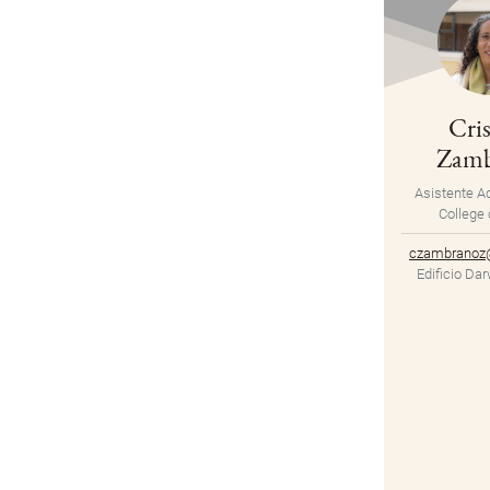
Cris
Zamb
Asistente Ad
College 
czambranoz@
Edificio Da