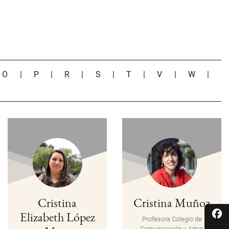
|
O
|
P
|
R
|
S
|
T
|
V
|
W
|
Cristina
Cristina Muñoz
Elizabeth López
Profesora Colegio de
Comunicación y Artes