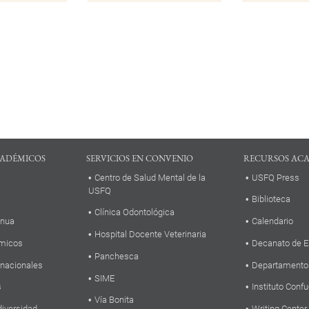
ADÉMICOS
SERVICIOS EN CONVENIO
RECURSOS AC
Centro de Salud Mental de la
USFQ Press
USFQ
Biblioteca
Clínica Odontológica
inua
Calendario
Hospital Docente Veterinaria
micos
Decanato de E
Panchesca
rnacionales
Departamento
SIME
s
Instituto Confu
Vía Bonita
diversidad
Writing Center