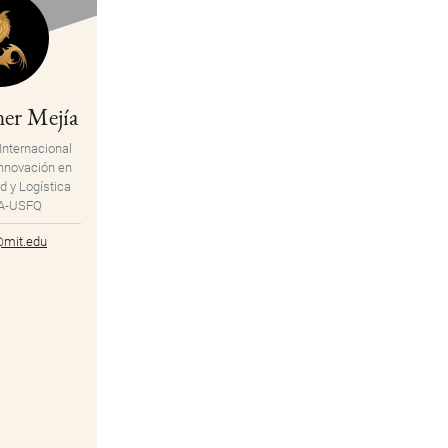
er Mejía
Internacional
Innovación en
d y Logística
A-USFQ
mit.edu