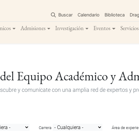
Pasar
al
Buscar
Calendario
Biblioteca
Dra
contenido
principal
micos
Admisiones
Investigación
Eventos
Servicios
 del Equipo Académico y Adm
descubre y comunícate con una amplia red de expertos y pro
Carrera
Área de experie