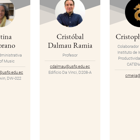
tina
Cristóbal
Cristoph
rano
Dalmau Ramia
Colaborador 
Instituto de 
ministrativa
Profesor
Productivida
of Music
CATEN
cdalmau@usfq.edu.ec
usfq.edu.ec
Edificio Da Vinci, D208-A
cmejia@
rwin, DW-022