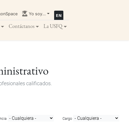
gonSpace
Yo soy...
Contáctanos
La USFQ
inistrativo
fesionales calificados.
ncia
Cargo