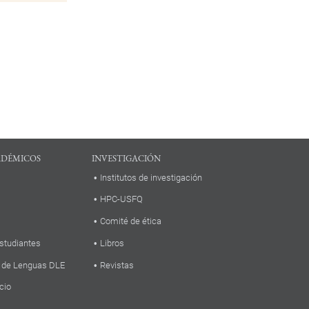
ADÉMICOS
INVESTIGACIÓN
Institutos de investigación
HPC-USFQ
Comité de ética
studiantes
Libros
 de Lenguas DLE
Revistas
cio