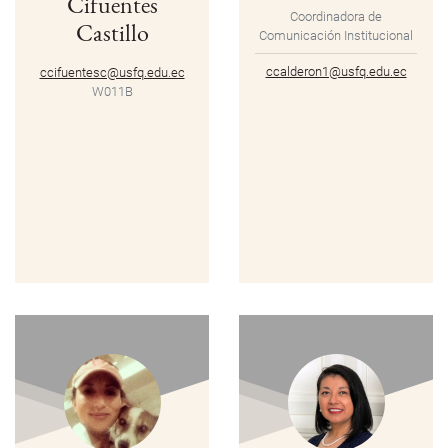
Cifuentes
Coordinadora de
Castillo
Comunicación Institucional
ccalderon1@usfq.edu.ec
ccifuentesc@usfq.edu.ec
W011B