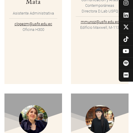
Mata
Contemporáneas
Directora D.Lab USFQ
Asistente Administrativa
mmunoz@usfq.edu.ec
clopezm@usfq.edu.ec
Edificio Maxwell, M-113
Oficina H300