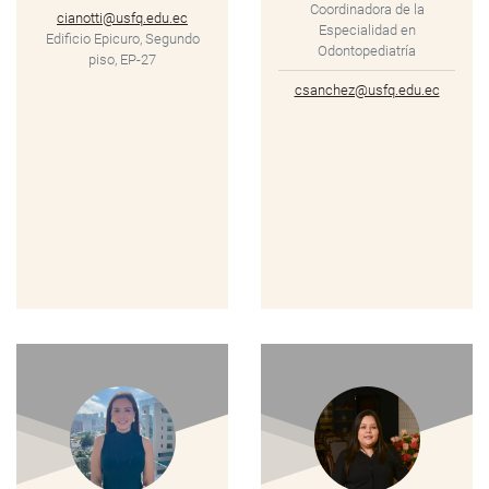
Coordinadora de la
cianotti@usfq.edu.ec
Especialidad en
Edificio Epicuro, Segundo
Odontopediatría
piso, EP-27
csanchez@usfq.edu.ec