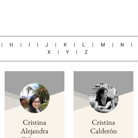
|
H
|
I
|
J
|
K
|
L
|
M
|
N
X
|
Y
|
Z
Cristina
Cristina
Alejandra
Calderón