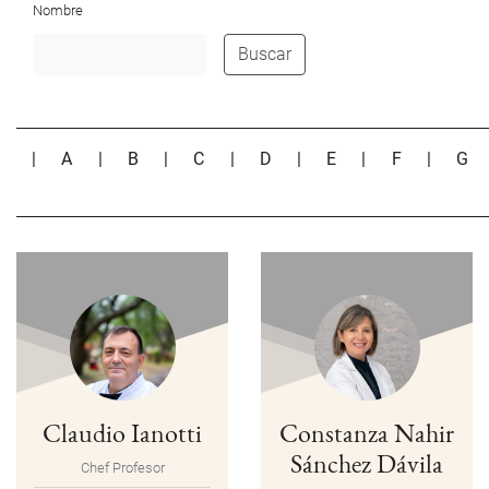
Nombre
Buscar
|
A
|
B
|
C
|
D
|
E
|
F
|
G
Claudio Ianotti
Constanza Nahir
Sánchez Dávila
Chef Profesor