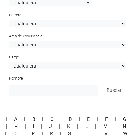
Carrera
Área de experiencia
Cargo
Nombre
Buscar
|
A
|
B
|
C
|
D
|
E
|
F
|
G
|
H
|
I
|
J
|
K
|
L
|
M
|
N
|
O
|
P
|
R
|
S
|
T
|
V
|
W