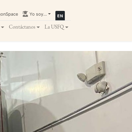
gonSpace
Yo soy...
Contáctanos
La USFQ