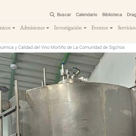
Pasar
al
Buscar
Calendario
Biblioteca
Dra
contenido
principal
micos
Admisiones
Investigación
Eventos
Servicios
uímica y Calidad del Vino Mortiño de La Comunidad de Sigchos