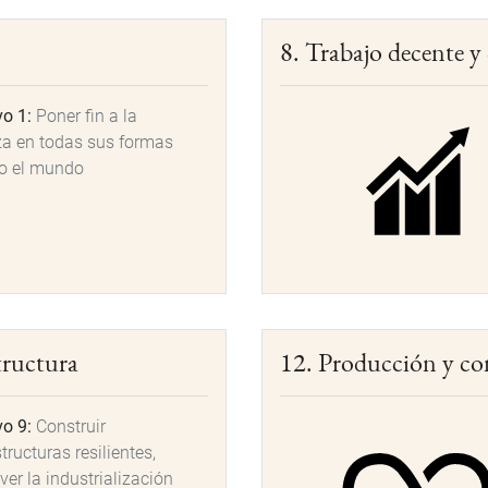
8. Trabajo decente 
vo 1:
Poner fin a la
a en todas sus formas
do el mundo
tructura
12. Producción y c
vo 9:
Construir
tructuras resilientes,
er la industrialización