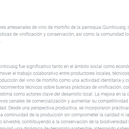
res artesanales de vino de mortiño de la parroquia Quinticusig, 
icas de vinificación y conservación, así como la comunidad lo
.
nticusig fue significativo tanto en el ámbito social como econó
promover el trabajo colaborativo entre productores locales, técni
ucción del vino de mortiño como una actividad identitaria y cul
nocimientos técnicos sobre buenas prácticas de vinificación, co
estima como actores clave del desarrollo local. La mejora en la c
evos canales de comercialización y aumentar su competitividad 
dad. Desde una perspectiva productiva, se incorporaron prácticas
la continuidad de la producción sin comprometer la calidad ni 
o silvestre, contribuyendo a la conservación de la biodiversida
mpulsó una dinámica de desarrollo sostenible, integrando sabere