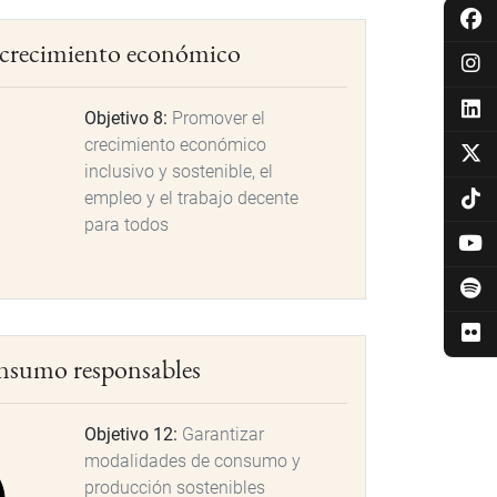
y crecimiento económico
Objetivo 8:
Promover el
crecimiento económico
inclusivo y sostenible, el
empleo y el trabajo decente
para todos
onsumo responsables
Objetivo 12:
Garantizar
modalidades de consumo y
producción sostenibles