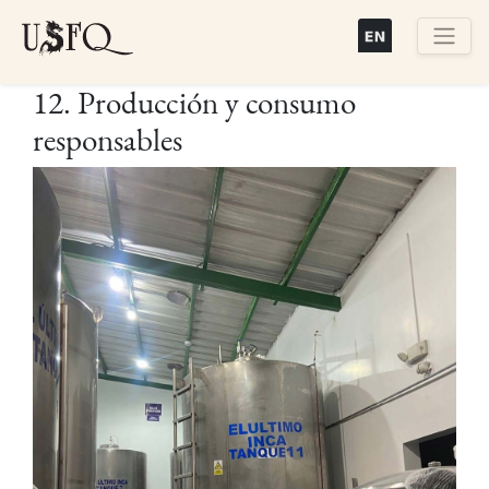
Pasar
al
contenido
Buscar
12. Producción y consumo
principal
responsables