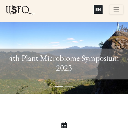
Pasar
al
contenido
Buscar
principal
4th Plant Microbiome Symposium
Previous
Next
2023