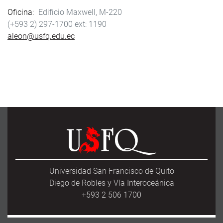
Oficina
Edificio Maxwell, M-220
(+593 2) 297-1700
1190
aleon@usfq.edu.ec
Universidad San Francisco de Quito
Diego de Robles y Vía Interoceánica
+593 2 506 1700