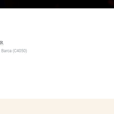
R
a Barca (C4050)