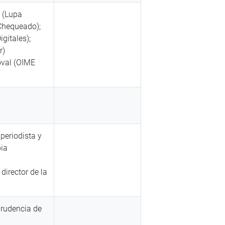
 (Lupa
Chequeado);
gitales);
r)
oval (OIME
periodista y
bia
 director de la
prudencia de