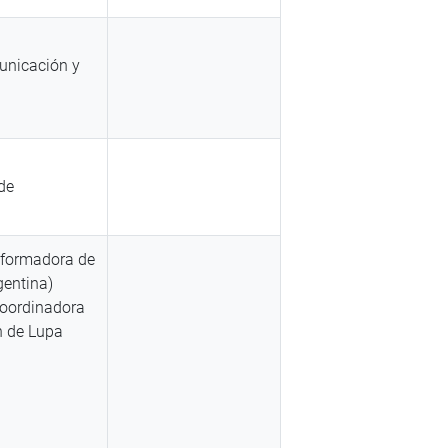
unicación y
de
 formadora de
gentina)
coordinadora
n de Lupa