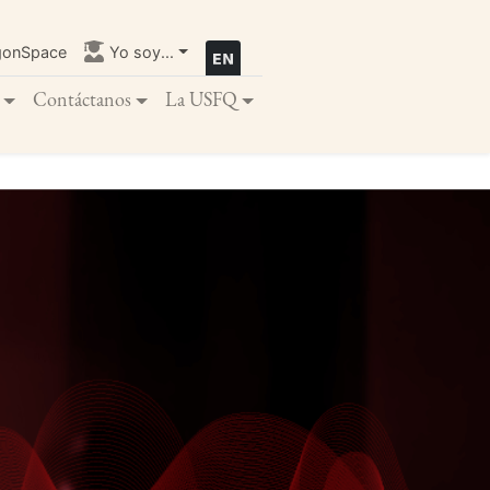
gonSpace
Yo soy...
Contáctanos
La USFQ