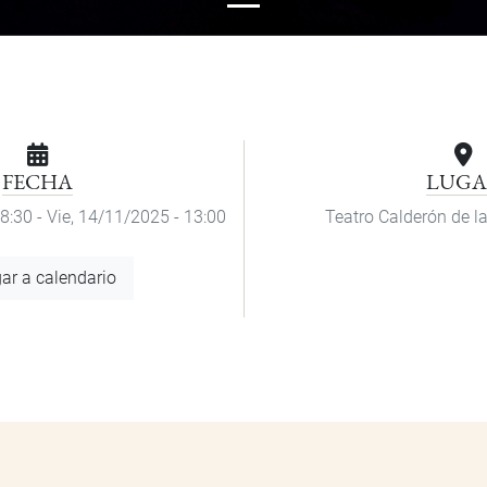
FECHA
LUGA
08:30
-
Vie, 14/11/2025 - 13:00
Teatro Calderón de l
ar a calendario