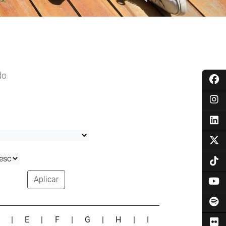
do
Aplicar
D
|
E
|
F
|
G
|
H
|
I