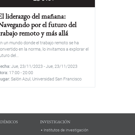
El liderazgo del mañana:
Navegando por el futuro del
trabajo remoto y más allá
n un mundo donde el trabajo remoto se ha
onvertido en la norma, lo invitamos a explorar el
uturo del...
Fecha
Jue, 23/11/2023
-
Jue, 23/11/2023
Hora
17:00
-
20:00
Lugar
Salón Azul, Universidad San Francisco
ADÉMICOS
INVESTIGACIÓN
Institutos de investigación