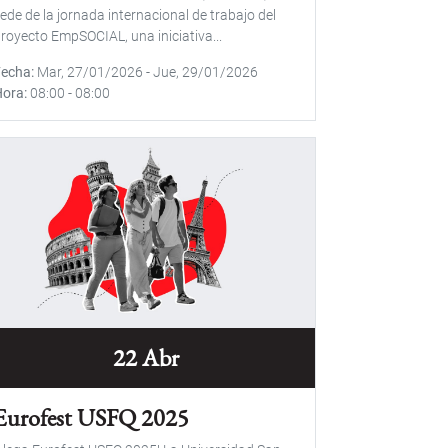
ede de la jornada internacional de trabajo del
royecto EmpSOCIAL, una iniciativa...
Fecha
Mar, 27/01/2026
-
Jue, 29/01/2026
Hora
08:00
-
08:00
22 Abr
Eurofest USFQ 2025