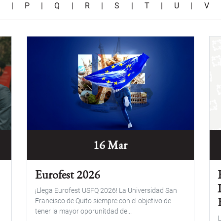
O
|
P
|
Q
|
R
|
S
|
T
|
U
|
V
16 Mar
Eurofest 2026
¡Llega Eurofest USFQ 2026! La Universidad San
o
Francisco de Quito siempre con el objetivo de
tener la mayor oporunitdad de...
L