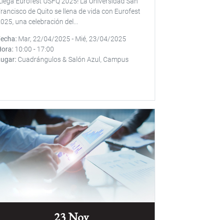
Llega Eurofest USFQ 2025! La Universidad San
rancisco de Quito se llena de vida con Eurofest
025, una celebración del...
Fecha
Mar, 22/04/2025
-
Mié, 23/04/2025
Hora
10:00
-
17:00
Lugar
Cuadrángulos & Salón Azul, Campus
23 Nov