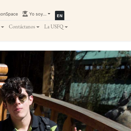
gonSpace
Yo soy...
Contáctanos
La USFQ