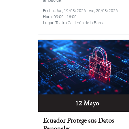
ámbito de...
Fecha
Jue, 19/03/2026
-
Vie, 20/03/2026
Hora
09:00
-
16:00
Lugar
Teatro Calderón de la Barca
12 Mayo
Ecuador Protege sus Datos
Personales