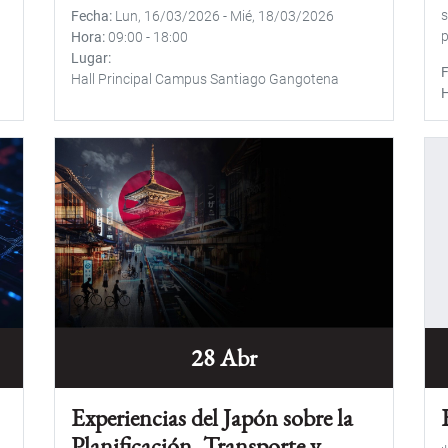
s
Fecha
Lun, 16/03/2026
-
Mié, 18/03/2026
p
Hora
09:00
-
18:00
Lugar
Hall Principal Campus Santiago Gangotena
28 Abr
Experiencias del Japón sobre la
Planificación, Transporte y