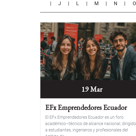
|
J
|
L
|
M
|
N
|
19 Mar
EFx Emprendedores Ecuador
El EFx Emprendedores Ecuador es un foro
académico–técnico de alcance nacional, dirigid
a estudiantes, ingenieros y profesionales del