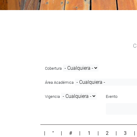
C
Cobertura
Área Académica
Vigencia
Evento
|
"
|
#
|
1
|
2
|
3