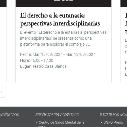
El derecho a la eutanasia:
perspectivas interdisciplinarias
El evento " El derecho a la eutanasia: perspectivas
interdisciplinarias" se presenta como una
E
plataforma para explorar el complejo y...
c
f
Fecha
Mar, 12/03/2024
-
Mar, 12/03/2024
Hora
16:00
-
17:00
Lugar
Teatro Casa Blanca
e página
Última página
 »
ADÉMICOS
SERVICIOS EN CONVENIO
RECURSOS AC
Centro de Salud Mental de la
USFQ Press