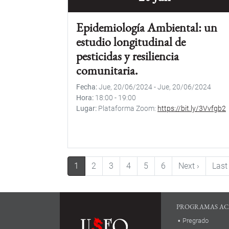
Epidemiología Ambiental: un
estudio longitudinal de
pesticidas y resiliencia
comunitaria.
Fecha
Jue, 20/06/2024
-
Jue, 20/06/2024
Hora
18:00
-
19:00
Lugar
Plataforma Zoom:
https://bit.ly/3Vvfgb2
Paginación
Siguient
1
2
3
4
5
6
Next ›
Last
PROGRAMAS AC
Pregrado