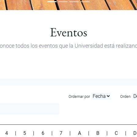
Eventos
onoce todos los eventos que la Universidad está realizan
Ordernar por
Orden
|
4
|
5
|
6
|
7
|
A
|
B
|
C
|