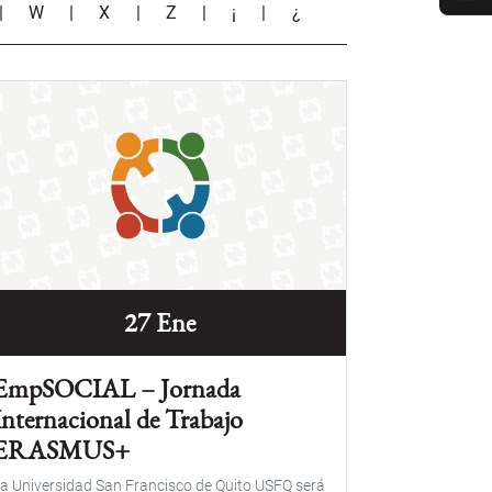
|
W
|
X
|
Z
|
¡
|
¿
27 Ene
EmpSOCIAL – Jornada
Internacional de Trabajo
ERASMUS+
a Universidad San Francisco de Quito USFQ será