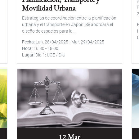
¡
Movilidad Urbana
F
2
Estrategias de coordinación entre la planificación
urbana y el transporte en Japón. Se abordará el
diseño de espacios para la...
Fecha
Lun, 28/04/2025
-
Mar, 29/04/2025
Hora
16:30
-
18:00
Lugar
Día 1: UCE / Día
12 Mar