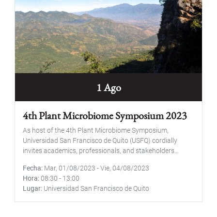
1 Ago
4th Plant Microbiome Symposium 2023
As host of the 4th Plant Microbiome Symposium,
Universidad San Francisco de Quito (USFQ) cordially
invites academics, professionals, and stakeholders...
Fecha
Mar, 01/08/2023
-
Vie, 04/08/2023
Hora
08:30
-
13:00
Lugar
Universidad San Francisco de Quito