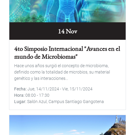
14 Nov
4to Simposio Internacional "Avances en el
mundo de Microbiomas"
Hace unos años surgió el concepto de microbioma,
definido como la totalidad de microbios, su material
genético y las interacciones...
Fecha
Jue, 14/11/2024
-
Vie, 15/11/2024
Hora
08:00
-
17:30
Lugar
Salón Azul, Campus Santiago Gangotena