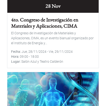
28 Nov
4to. Congreso de Investigación en
Materiales y Aplicaciones, CIMA
El Congreso de Investigación de Materiales y
Aplicaciones, CIMA, es un evento bianual organizado por
el Instituto de Energía y...
Fecha
Jue, 28/11/2024
-
Vie, 29/11/2024
Hora
09:00
-
18:00
Lugar
Salón Azul y Teatro Calderón