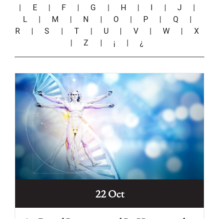
|
E
|
F
|
G
|
H
|
I
|
J
|
L
|
M
|
N
|
O
|
P
|
Q
|
R
|
S
|
T
|
U
|
V
|
W
|
X
|
Z
|
¡
|
¿
22 Oct