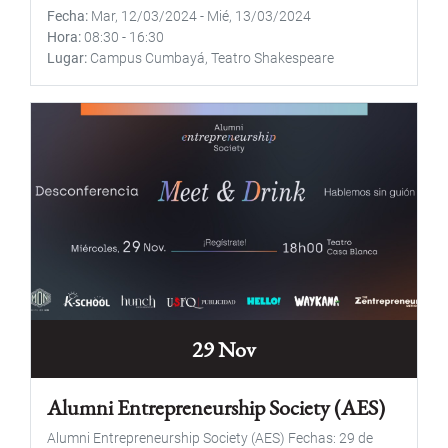
Fecha
Mar, 12/03/2024
-
Mié, 13/03/2024
Hora
08:30
-
16:30
Lugar
Campus Cumbayá, Teatro Shakespeare
29 Nov
Alumni Entrepreneurship Society (AES)
Alumni Entrepreneurship Society (AES) Fechas: 29 de