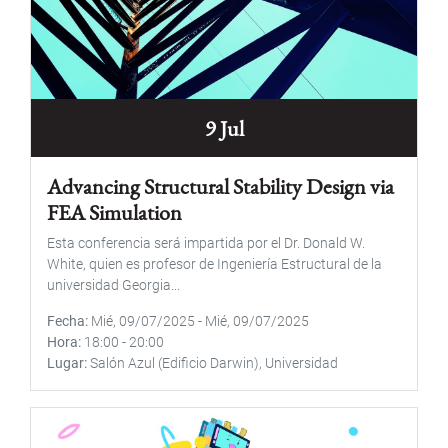
9 Jul
Advancing Structural Stability Design via
FEA Simulation
Esta conferencia será impartida por el Dr. Donald W.
White, quien es profesor de Ingeniería Estructural de la
universidad Georgia...
Fecha
Mié, 09/07/2025
-
Mié, 09/07/2025
Hora
18:00
-
20:00
Lugar
Salón Azul (Edificio Darwin), Universidad