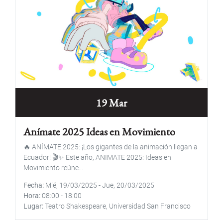
19 Mar
Anímate 2025 Ideas en Movimiento
🔥 ANÍMATE 2025: ¡Los gigantes de la animación llegan a
Ecuador! 🎬✨ Este año, ANIMATE 2025: Ideas en
Movimiento reúne...
Fecha
Mié, 19/03/2025
-
Jue, 20/03/2025
Hora
08:00
-
18:00
Lugar
Teatro Shakespeare, Universidad San Francisco