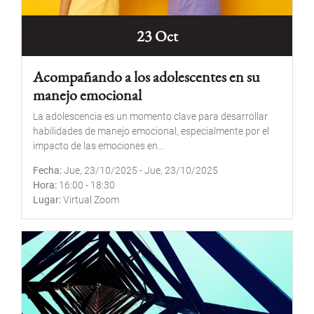
23 Oct
Acompañando a los adolescentes en su
manejo emocional
La adolescencia es un momento clave para desarrollar
habilidades de manejo emocional, especialmente por el
impacto de las emociones en...
Fecha
Jue, 23/10/2025
-
Jue, 23/10/2025
Hora
16:00
-
18:30
Lugar
Virtual Zoom