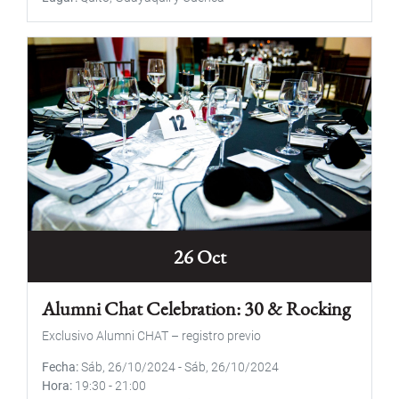
26 Oct
Alumni Chat Celebration: 30 & Rocking
Exclusivo Alumni CHAT – registro previo
Fecha
Sáb, 26/10/2024
-
Sáb, 26/10/2024
Hora
19:30
-
21:00