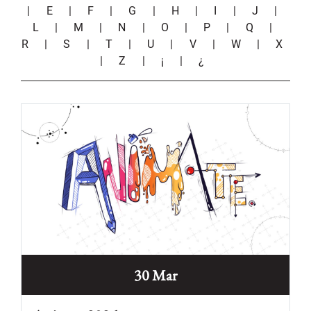
|
E
|
F
|
G
|
H
|
I
|
J
|
L
|
M
|
N
|
O
|
P
|
Q
|
R
|
S
|
T
|
U
|
V
|
W
|
X
|
Z
|
¡
|
¿
30 Mar