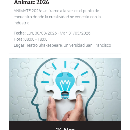
Anímate 2026
ANIMATE 2026: Un frame a la vez es el punto de
encuentro donde la creatividad se conecta con la
industria...
Fecha
Lun, 30/03/2026
-
Mar, 31/03/2026
Hora
08:00
-
18:00
Lugar
Teatro Shakespeare, Universidad San Francisco
26 Nov