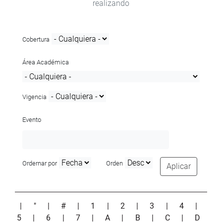
realizando
Cobertura
Área Académica
Vigencia
Evento
Ordernar por
Orden
Aplicar
|
"
|
#
|
1
|
2
|
3
|
4
|
5
|
6
|
7
|
A
|
B
|
C
|
D