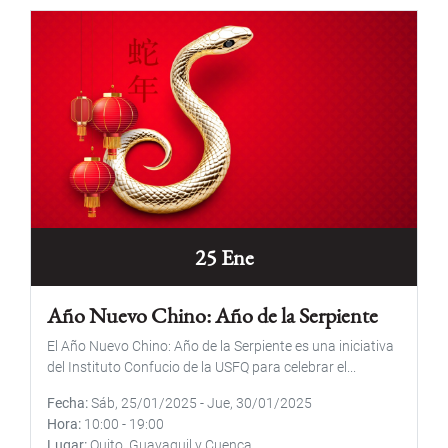
25 Ene
Año Nuevo Chino: Año de la Serpiente
El Año Nuevo Chino: Año de la Serpiente es una iniciativa
del Instituto Confucio de la USFQ para celebrar el...
Fecha
Sáb, 25/01/2025
-
Jue, 30/01/2025
Hora
10:00
-
19:00
Lugar
Quito, Guayaquil y Cuenca