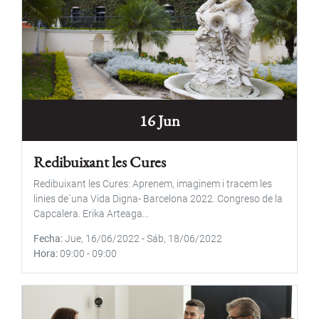
16 Jun
Redibuixant les Cures
Redibuixant les Cures: Aprenem, imaginem i tracem les
linies de´una Vida Digna- Barcelona 2022. Congreso de la
Capcalera. Erika Arteaga...
Fecha
Jue, 16/06/2022
-
Sáb, 18/06/2022
Hora
09:00
-
09:00