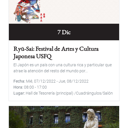
7 Dic
Ryū-Sai: Festival de Artes y Cultura
Japonesa USFQ
El Japón es un país con una cultura rica y particular que
atrae la atención del resto del mundo por...
Fecha
Mié, 07/12/2022
-
Jue, 08/12/2022
Hora
08:00
-
17:00
Lugar
Hall de Tesorería (principal) /Cuadrángulos/Salón