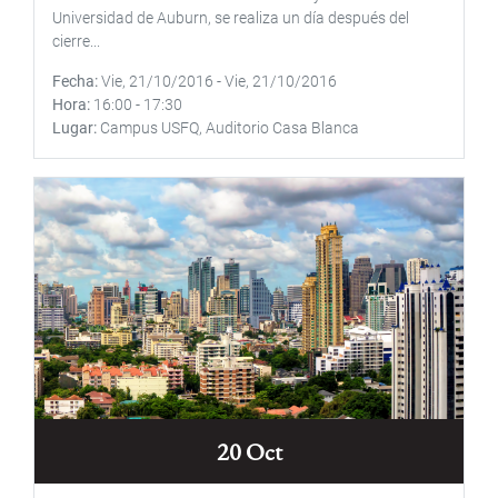
Universidad de Auburn, se realiza un día después del
cierre...
Fecha
Vie, 21/10/2016
-
Vie, 21/10/2016
Hora
16:00
-
17:30
Lugar
Campus USFQ, Auditorio Casa Blanca
20 Oct