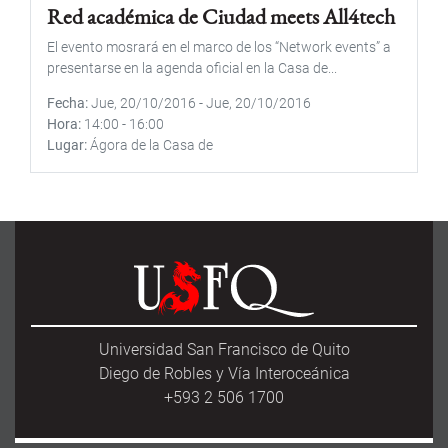
Red académica de Ciudad meets All4tech
El evento mosrará en el marco de los “Network events” a
presentarse en la agenda oficial en la Casa de...
Fecha
Jue, 20/10/2016
-
Jue, 20/10/2016
Hora
14:00
-
16:00
Lugar
Ágora de la Casa de
Universidad San Francisco de Quito
Diego de Robles y Vía Interoceánica
+593 2 506 1700