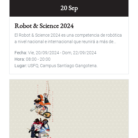
20 Sep
Robot & Science 2024
El Robot & Science 2024 es una competencia de robótica
a nivel nacional e internacional que reunirá a más de...
Fecha
Vie, 20/09/2024
-
Dom, 22/09/2024
Hora
08:00
-
20:00
Lugar
USFQ, Campus Santiago Gangotena.