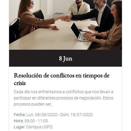
8 Jun
Resolución de conflictos en tiempos de
crisis
Cada día nos enfrentamos a conflictos que nos llevan a
participar en diferentes procesos de negociación. Estos
procesos pueden ser...
Fecha
Lun, 08/06/2020
-
Dom, 19/07/2020
Hora
09:00
-
11:00
Lugar
Campus USFQ