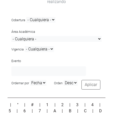
realizando
Cobertura
Área Académica
Vigencia
Evento
Ordernar por
Orden
Aplicar
|
"
|
#
|
1
|
2
|
3
|
4
|
5
|
6
|
7
|
A
|
B
|
C
|
D