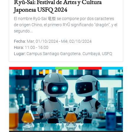
Ryū-Sai: Festival de Artes y Cultura
Japonesa USFQ 2024
El nombre Ryū-Sai 竜祭 se compone por dos caracteres
de origen Chino, el primero RYŪ significando “dragón”, y el
segundo...
Fecha
Mar, 01/10/2024
-
Mié, 02/10/2024
Hora
11:00
-
16:00
Lugar
Campus Santiago Gangotena. Cumbayá, USFQ