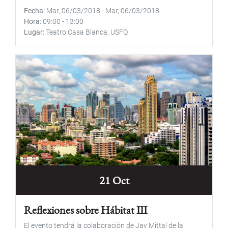
Fecha
Mar, 06/03/2018
-
Mar, 06/03/2018
Hora
09:00
-
13:00
Lugar
Teatro Casa Blanca, USFQ
21 Oct
Reflexiones sobre Hábitat III
El evento tendrá la colaboración de Jay Mittal de la