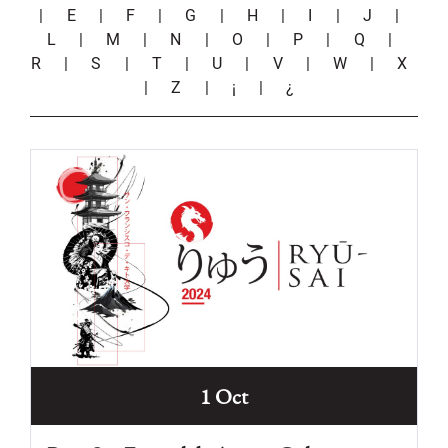
|
E
|
F
|
G
|
H
|
I
|
J
|
L
|
M
|
N
|
O
|
P
|
Q
|
R
|
S
|
T
|
U
|
V
|
W
|
X
|
Z
|
¡
|
¿
1 Oct