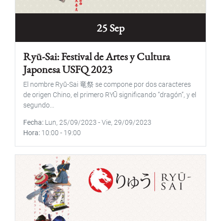
25 Sep
Ryū-Sai: Festival de Artes y Cultura
Japonesa USFQ 2023
El nombre Ryū-Sai 竜祭 se compone por dos caracteres
de origen Chino, el primero RYŪ significando “dragón”, y el
segundo...
Fecha
Lun, 25/09/2023
-
Vie, 29/09/2023
Hora
10:00
-
19:00