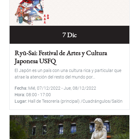
7 Dic
Ryū-Sai: Festival de Artes y Cultura
Japonesa USFQ
El Japón es un país con una cultura rica y particular que
atrae la atención del resto del mundo por...
Fecha
Mié, 07/12/2022
-
Jue, 08/12/2022
Hora
08:00
-
17:00
Lugar
Hall de Tesorería (principal) /Cuadrángulos/Salón