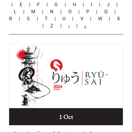
|
E
|
F
|
G
|
H
|
I
|
J
|
L
|
M
|
N
|
O
|
P
|
Q
|
R
|
S
|
T
|
U
|
V
|
W
|
X
|
Z
|
¡
|
¿
1 Oct