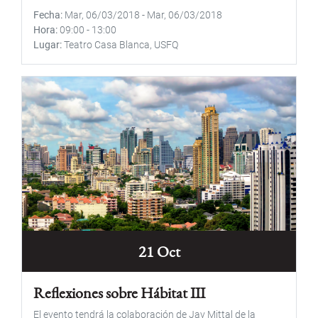
Fecha
Mar, 06/03/2018
-
Mar, 06/03/2018
Hora
09:00
-
13:00
Lugar
Teatro Casa Blanca, USFQ
21 Oct
Reflexiones sobre Hábitat III
El evento tendrá la colaboración de Jay Mittal de la