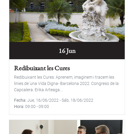
16 Jun
Redibuixant les Cures
Redibuixant les Cures: Aprenem, imaginem i tracem les
linies de´una Vida Digna- Barcelona 2022. Congreso de la
Capcalera. Erika Arteaga...
Fecha
Jue, 16/06/2022
-
Sáb, 18/06/2022
Hora
09:00
-
09:00