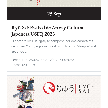
25 Sep
Ryū-Sai: Festival de Artes y Cultura
Japonesa USFQ 2023
El nombre Ryū-Sai 竜祭 se compone por dos caracteres
de origen Chino, el primero RYŪ significando “dragón”, y el
segundo...
Fecha
Lun, 25/09/2023
-
Vie, 29/09/2023
Hora
10:00
-
19:00