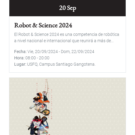
20 Sep
Robot & Science 2024
El Robot & Science 2024 es una competencia de robótica
a nivel nacional e internacional que reunirá a más de...
Fecha
Vie, 20/09/2024
-
Dom, 22/09/2024
Hora
08:00
-
20:00
Lugar
USFQ, Campus Santiago Gangotena.