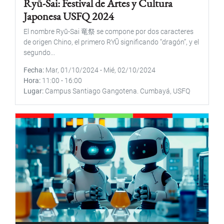
Ryū-Sai: Festival de Artes y Cultura
Japonesa USFQ 2024
El nombre Ryū-Sai 竜祭 se compone por dos caracteres
de origen Chino, el primero RYŪ significando “dragón”, y el
segundo...
Fecha
Mar, 01/10/2024
-
Mié, 02/10/2024
Hora
11:00
-
16:00
Lugar
Campus Santiago Gangotena. Cumbayá, USFQ