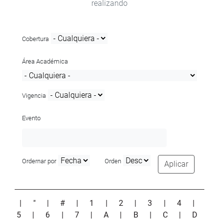
realizando
Cobertura
Área Académica
Vigencia
Evento
Ordernar por
Orden
Aplicar
|
"
|
#
|
1
|
2
|
3
|
4
|
5
|
6
|
7
|
A
|
B
|
C
|
D