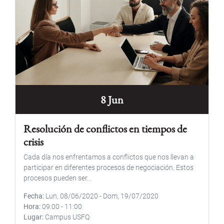
8 Jun
Resolución de conflictos en tiempos de
crisis
Cada día nos enfrentamos a conflictos que nos llevan a
participar en diferentes procesos de negociación. Estos
procesos pueden ser...
Fecha
Lun, 08/06/2020
-
Dom, 19/07/2020
Hora
09:00
-
11:00
Lugar
Campus USFQ