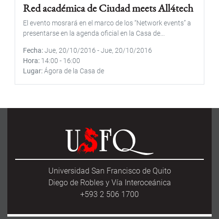
Red académica de Ciudad meets All4tech
El evento mosrará en el marco de los “Network events” a
presentarse en la agenda oficial en la Casa de...
Fecha
Jue, 20/10/2016
-
Jue, 20/10/2016
Hora
14:00
-
16:00
Lugar
Ágora de la Casa de
Universidad San Francisco de Quito
Diego de Robles y Vía Interoceánica
+593 2 506 1700