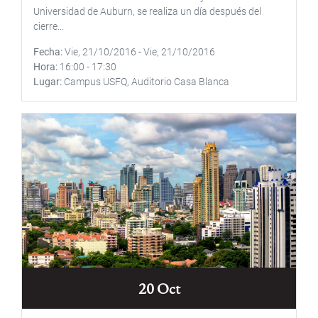
Universidad de Auburn, se realiza un día después del
cierre...
Fecha
Vie, 21/10/2016
-
Vie, 21/10/2016
Hora
16:00
-
17:30
Lugar
Campus USFQ, Auditorio Casa Blanca
20 Oct