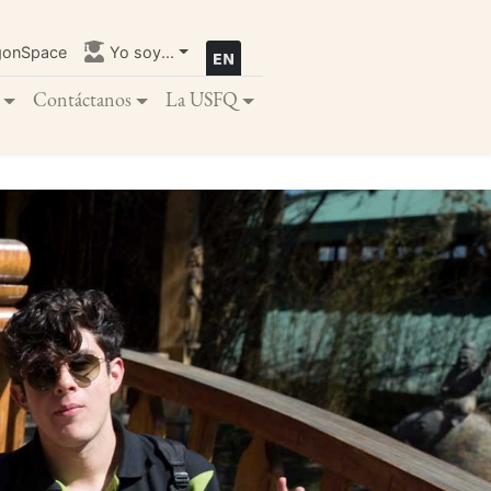
gonSpace
Yo soy...
Contáctanos
La USFQ