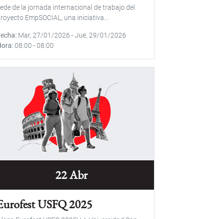
ede de la jornada internacional de trabajo del
royecto EmpSOCIAL, una iniciativa...
Fecha
Mar, 27/01/2026
-
Jue, 29/01/2026
Hora
08:00
-
08:00
22 Abr
Eurofest USFQ 2025