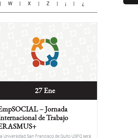
|
W
|
X
|
Z
|
¡
|
¿
27 Ene
EmpSOCIAL – Jornada
Internacional de Trabajo
ERASMUS+
a Universidad San Francisco de Quito USFQ será