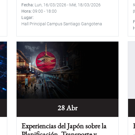
s
Fecha
Lun, 16/03/2026
-
Mié, 18/03/2026
p
Hora
09:00
-
18:00
Lugar
Hall Principal Campus Santiago Gangotena
28 Abr
Experiencias del Japón sobre la
Planificación, Transporte y