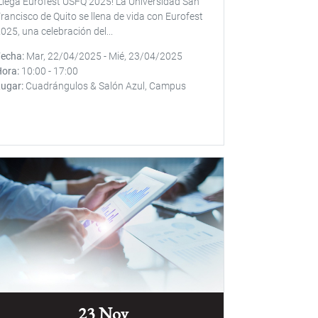
Llega Eurofest USFQ 2025! La Universidad San
rancisco de Quito se llena de vida con Eurofest
025, una celebración del...
Fecha
Mar, 22/04/2025
-
Mié, 23/04/2025
Hora
10:00
-
17:00
Lugar
Cuadrángulos & Salón Azul, Campus
23 Nov