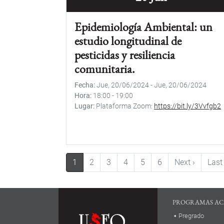
Epidemiología Ambiental: un
estudio longitudinal de
pesticidas y resiliencia
comunitaria.
Fecha
Jue, 20/06/2024
-
Jue, 20/06/2024
Hora
18:00
-
19:00
Lugar
Plataforma Zoom:
https://bit.ly/3Vvfgb2
Paginación
Siguient
1
2
3
4
5
6
Next ›
Last
PROGRAMAS AC
Pregrado