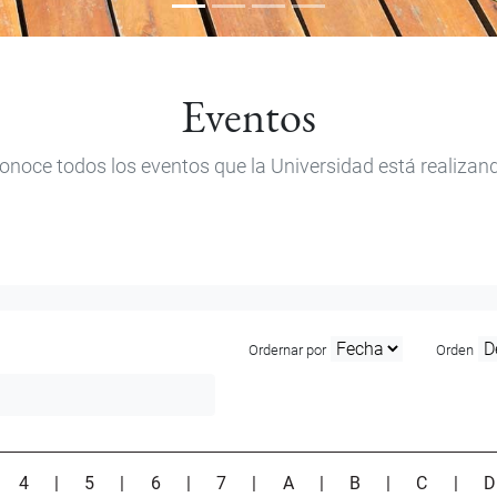
Eventos
onoce todos los eventos que la Universidad está realizan
Ordernar por
Orden
|
4
|
5
|
6
|
7
|
A
|
B
|
C
|