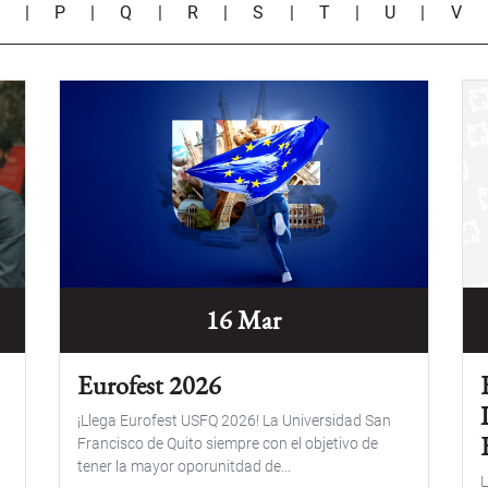
O
|
P
|
Q
|
R
|
S
|
T
|
U
|
V
16 Mar
Eurofest 2026
¡Llega Eurofest USFQ 2026! La Universidad San
o
Francisco de Quito siempre con el objetivo de
tener la mayor oporunitdad de...
L