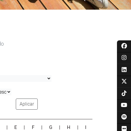
do
Aplicar
D
|
E
|
F
|
G
|
H
|
I