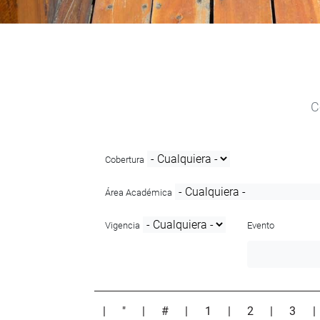
C
Cobertura
Área Académica
Vigencia
Evento
|
"
|
#
|
1
|
2
|
3