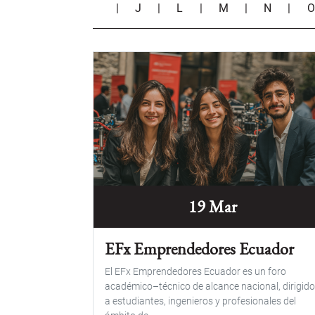
|
J
|
L
|
M
|
N
|
19 Mar
EFx Emprendedores Ecuador
El EFx Emprendedores Ecuador es un foro
académico–técnico de alcance nacional, dirigid
a estudiantes, ingenieros y profesionales del