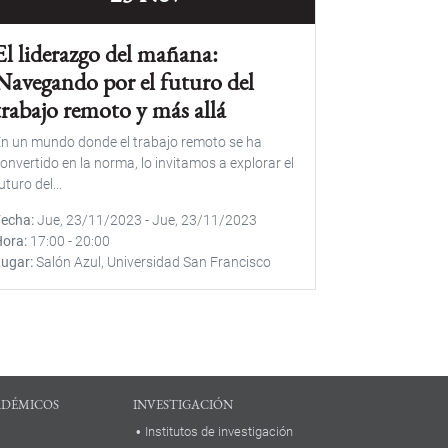
El liderazgo del mañana:
Navegando por el futuro del
trabajo remoto y más allá
n un mundo donde el trabajo remoto se ha
onvertido en la norma, lo invitamos a explorar el
uturo del...
Fecha
Jue, 23/11/2023
-
Jue, 23/11/2023
Hora
17:00
-
20:00
Lugar
Salón Azul, Universidad San Francisco
ADÉMICOS
INVESTIGACIÓN
Institutos de investigación