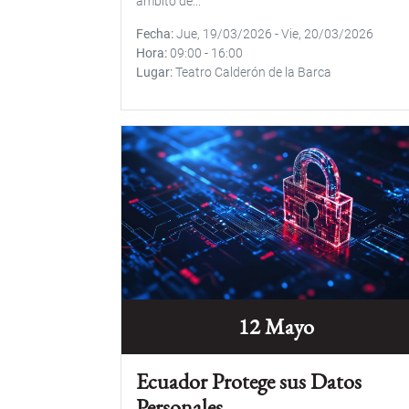
ámbito de...
Fecha
Jue, 19/03/2026
-
Vie, 20/03/2026
Hora
09:00
-
16:00
Lugar
Teatro Calderón de la Barca
12 Mayo
Ecuador Protege sus Datos
Personales