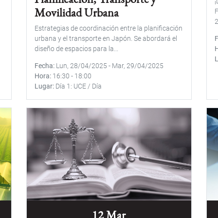
¡
Movilidad Urbana
F
2
Estrategias de coordinación entre la planificación
urbana y el transporte en Japón. Se abordará el
diseño de espacios para la...
Fecha
Lun, 28/04/2025
-
Mar, 29/04/2025
Hora
16:30
-
18:00
Lugar
Día 1: UCE / Día
12 Mar