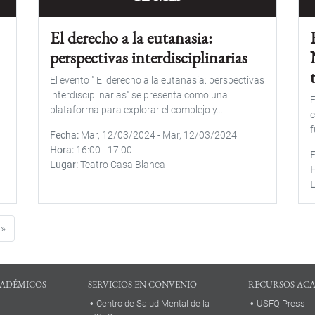
El derecho a la eutanasia:
perspectivas interdisciplinarias
El evento " El derecho a la eutanasia: perspectivas
interdisciplinarias" se presenta como una
E
plataforma para explorar el complejo y...
c
f
Fecha
Mar, 12/03/2024
-
Mar, 12/03/2024
Hora
16:00
-
17:00
Lugar
Teatro Casa Blanca
e página
Última página
 »
ADÉMICOS
SERVICIOS EN CONVENIO
RECURSOS AC
Centro de Salud Mental de la
USFQ Press