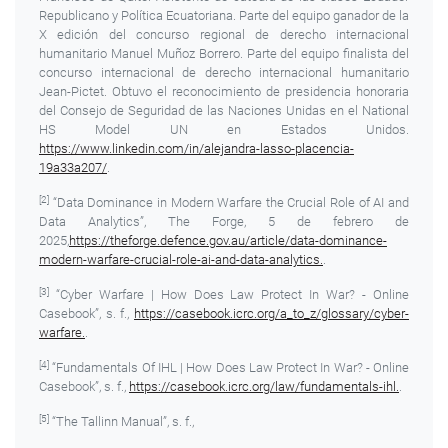
Republicano y Política Ecuatoriana. Parte del equipo ganador de la
X edición del concurso regional de derecho internacional
humanitario Manuel Muñoz Borrero. Parte del equipo finalista del
concurso internacional de derecho internacional humanitario
Jean-Pictet. Obtuvo el reconocimiento de presidencia honoraria
del Consejo de Seguridad de las Naciones Unidas en el National
HS Model UN en Estados Unidos.
https://www.linkedin.com/in/alejandra-lasso-placencia-
19a33a207/
.
[2]
“Data Dominance in Modern Warfare the Crucial Role of AI and
Data Analytics”, The Forge, 5 de febrero de
2025,
https://theforge.defence.gov.au/article/data-dominance-
modern-warfare-crucial-role-ai-and-data-analytics.
.
[3]
“Cyber Warfare | How Does Law Protect In War? - Online
Casebook”, s. f.,
https://casebook.icrc.org/a_to_z/glossary/cyber-
warfare.
.
[4]
“Fundamentals Of IHL | How Does Law Protect In War? - Online
Casebook”, s. f.,
https://casebook.icrc.org/law/fundamentals-ihl.
.
[5]
“The Tallinn Manual”, s. f.,