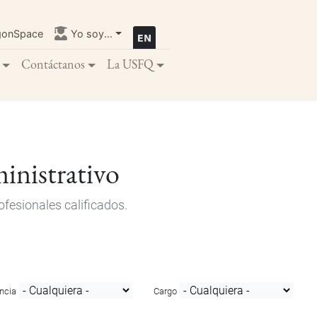
gonSpace
Yo soy...
Contáctanos
La USFQ
inistrativo
fesionales calificados.
ncia
Cargo