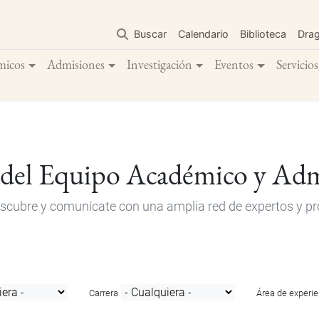
Pasar
al
Buscar
Calendario
Biblioteca
Dra
contenido
principal
micos
Admisiones
Investigación
Eventos
Servicios
 del Equipo Académico y Adm
descubre y comunícate con una amplia red de expertos y pro
Carrera
Área de experie