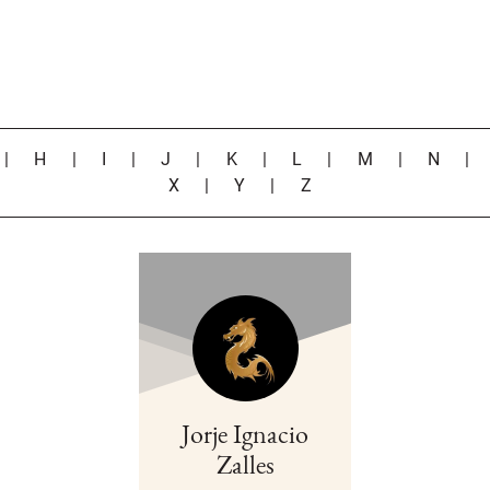
|
H
|
I
|
J
|
K
|
L
|
M
|
N
X
|
Y
|
Z
Jorje Ignacio
Zalles