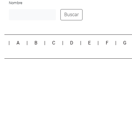
Nombre
Buscar
|
A
|
B
|
C
|
D
|
E
|
F
|
G