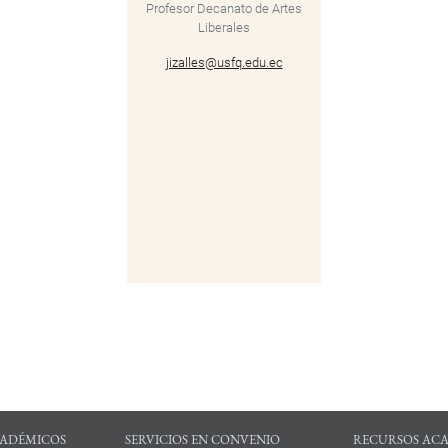
Profesor Decanato de Artes
Liberales
jizalles@usfq.edu.ec
ADÉMICOS
SERVICIOS EN CONVENIO
RECURSOS AC