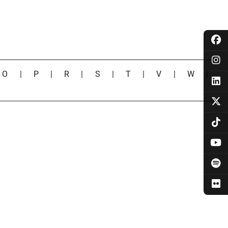
|
O
|
P
|
R
|
S
|
T
|
V
|
W
|