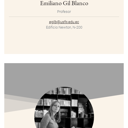
Emiliano Gil Blanco
Profesor
egilb@usfq.edu.ec
Edificio Newton, N-200