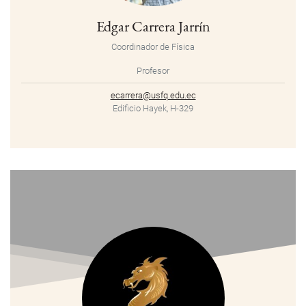
Edgar Carrera Jarrín
Coordinador de Física
Profesor
ecarrera@usfq.edu.ec
Edificio Hayek, H-329