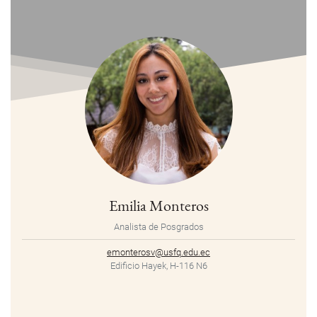
Emilia Monteros
Analista de Posgrados
emonterosv@usfq.edu.ec
Edificio Hayek, H-116 N6