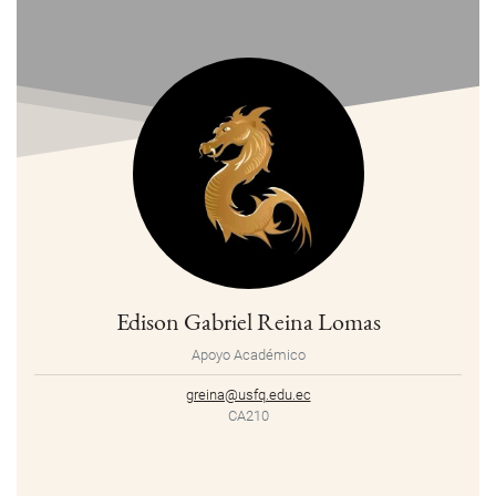
Edison Gabriel Reina Lomas
Apoyo Académico
greina@usfq.edu.ec
CA210