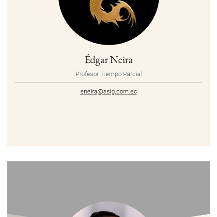
Édgar Neira
Profesor Tiempo Parcial
eneira@asig.com.ec