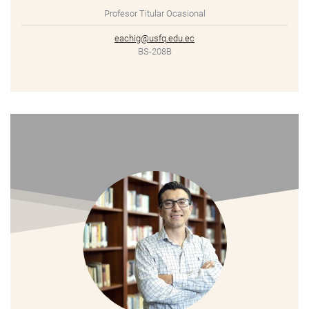
Profesor Titular Ocasional
eachig@usfq.edu.ec
BS-208B