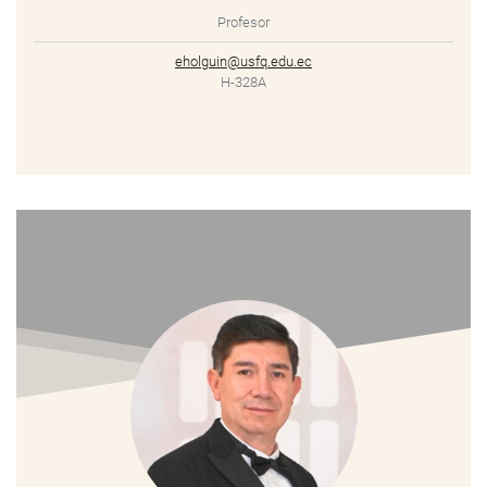
Profesor
eholguin@usfq.edu.ec
H-328A