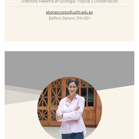
Directora Maestría en Ecología Tropical y Conservación
ebonaccorso@usfq.edu.ec
Edificio Darwin, DW-001