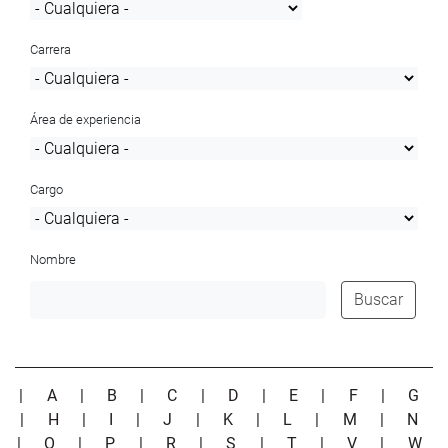
Carrera
Área de experiencia
Cargo
Nombre
Buscar
|
A
|
B
|
C
|
D
|
E
|
F
|
G
|
H
|
I
|
J
|
K
|
L
|
M
|
N
|
O
|
P
|
R
|
S
|
T
|
V
|
W