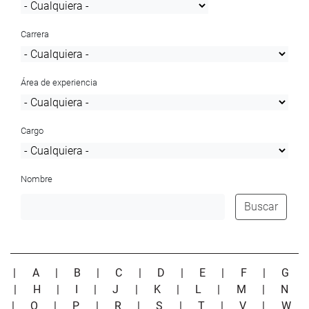
Carrera
Área de experiencia
Cargo
Nombre
Buscar
|
A
|
B
|
C
|
D
|
E
|
F
|
G
|
H
|
I
|
J
|
K
|
L
|
M
|
N
|
O
|
P
|
R
|
S
|
T
|
V
|
W