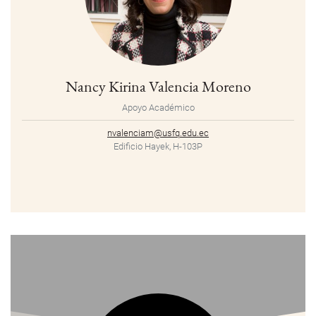
Nancy Kirina Valencia Moreno
Apoyo Académico
nvalenciam@usfq.edu.ec
Edificio Hayek, H-103P