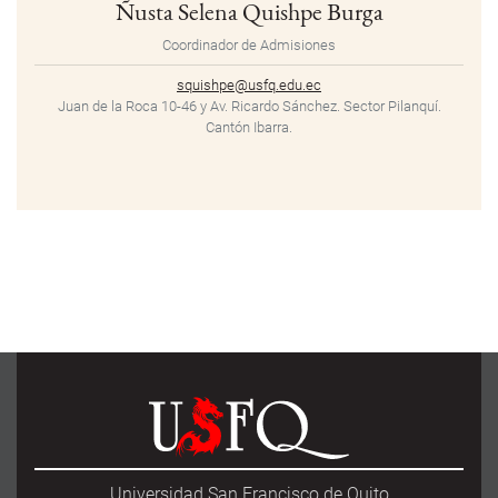
Ñusta Selena Quishpe Burga
Coordinador de Admisiones
squishpe@usfq.edu.ec
Juan de la Roca 10-46 y Av. Ricardo Sánchez. Sector Pilanquí.
Cantón Ibarra.
Universidad San Francisco de Quito