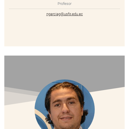
Profesor
ngarciag@usfq.edu.ec