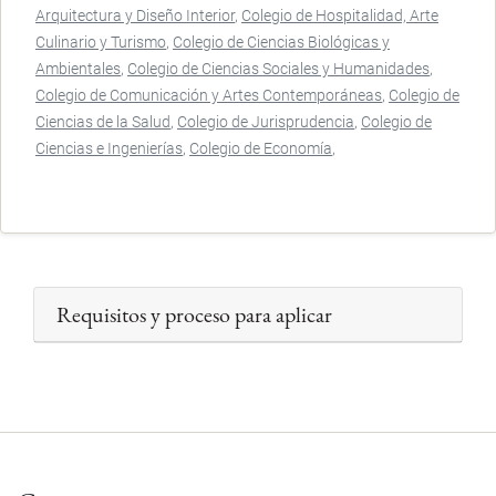
Arquitectura y Diseño Interior
Colegio de Hospitalidad, Arte
Culinario y Turismo
Colegio de Ciencias Biológicas y
Ambientales
Colegio de Ciencias Sociales y Humanidades
Colegio de Comunicación y Artes Contemporáneas
Colegio de
Ciencias de la Salud
Colegio de Jurisprudencia
Colegio de
Ciencias e Ingenierías
Colegio de Economía
Requisitos y proceso para aplicar