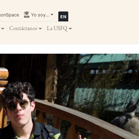
gonSpace
Yo soy...
Contáctanos
La USFQ