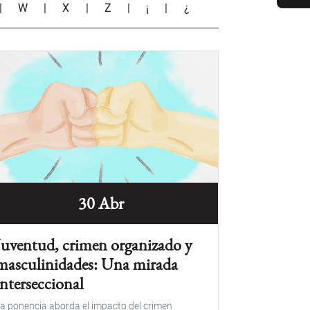
|
W
|
X
|
Z
|
¡
|
¿
30 Abr
Juventud, crimen organizado y
masculinidades: Una mirada
interseccional
a ponencia aborda el impacto del crimen