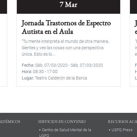
7 Mar
Jornada Trastornos de Espectro
Autista en el Aula
“Tu mente interpreta el mundo de otra manera.
"
Sientes y ves las cosas con una perspectiva
i
única. Esto es lo...
e
Fecha
Sáb, 07/03/2020
-
Sáb, 07/03/2020
Hora
08:30
-
17:00
Lugar
Teatro Calderón de la Barca
ADÉMICOS
SERVICIOS EN CONVENIO
RECURSOS AC
Centro de Salud Mental de la
USFQ Press
USFQ