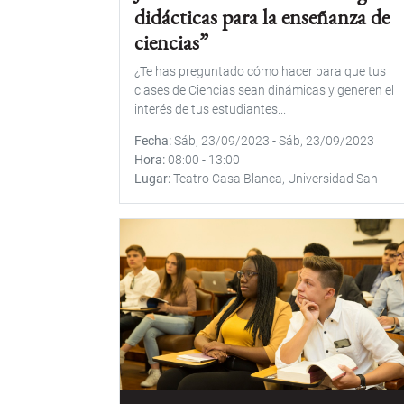
didácticas para la enseñanza de
ciencias”
¿Te has preguntado cómo hacer para que tus
clases de Ciencias sean dinámicas y generen el
interés de tus estudiantes...
Fecha
Sáb, 23/09/2023
-
Sáb, 23/09/2023
Hora
08:00
-
13:00
Lugar
Teatro Casa Blanca, Universidad San