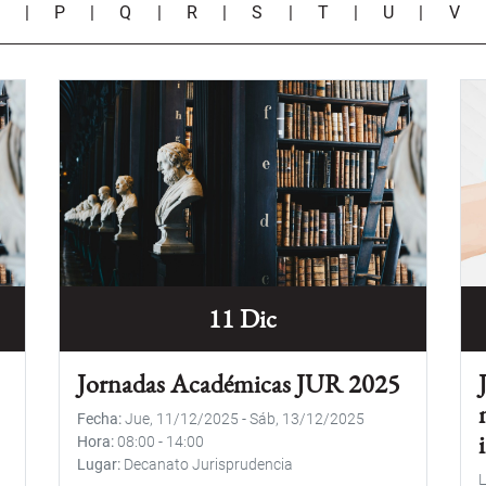
O
|
P
|
Q
|
R
|
S
|
T
|
U
|
V
11 Dic
Jornadas Académicas JUR 2025
Fecha
Jue, 11/12/2025
-
Sáb, 13/12/2025
Hora
08:00
-
14:00
Lugar
Decanato Jurisprudencia
L