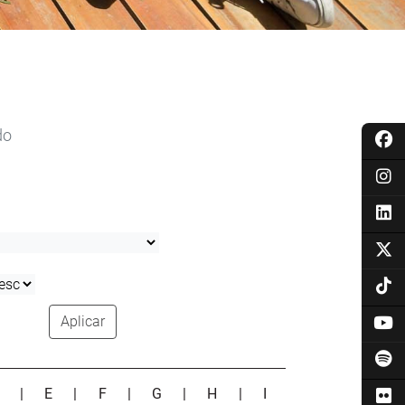
do
Aplicar
D
|
E
|
F
|
G
|
H
|
I