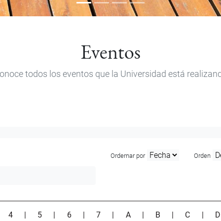
Eventos
onoce todos los eventos que la Universidad está realizan
Ordernar por
Orden
|
4
|
5
|
6
|
7
|
A
|
B
|
C
|