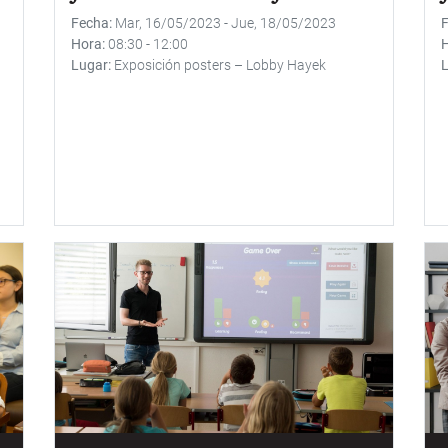
Fecha
Mar, 16/05/2023
-
Jue, 18/05/2023
Hora
08:30
-
12:00
Lugar
Exposición posters – Lobby Hayek