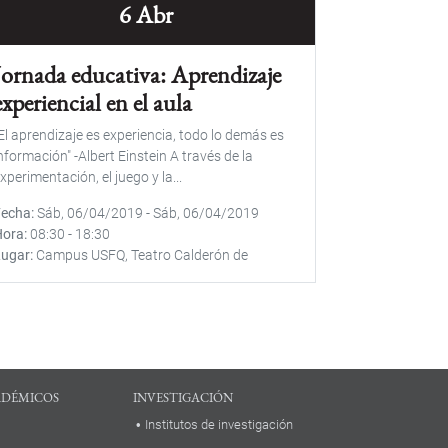
6 Abr
Jornada educativa: Aprendizaje
experiencial en el aula
El aprendizaje es experiencia, todo lo demás es
nformación" -Albert Einstein A través de la
xperimentación, el juego y la...
Fecha
Sáb, 06/04/2019
-
Sáb, 06/04/2019
Hora
08:30
-
18:30
Lugar
Campus USFQ, Teatro Calderón de
ADÉMICOS
INVESTIGACIÓN
Institutos de investigación