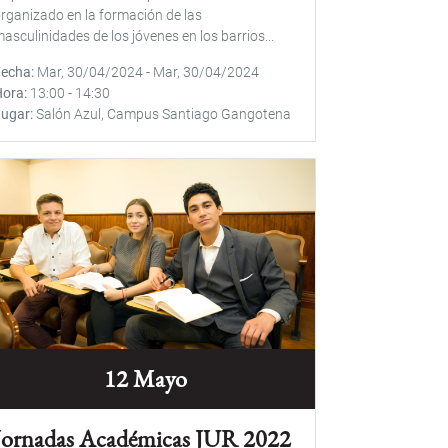
rganizado en la formación de las
asculinidades de los jóvenes en los barrios...
Fecha
Mar, 30/04/2024
-
Mar, 30/04/2024
Hora
13:00
-
14:30
Lugar
Salón Azul, Campus Santiago Gangotena
12 Mayo
Jornadas Académicas JUR 2022