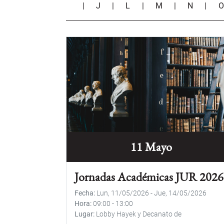
|
J
|
L
|
M
|
N
|
11 Mayo
Jornadas Académicas JUR 2026
Fecha
Lun, 11/05/2026
-
Jue, 14/05/2026
Hora
09:00
-
13:00
Lugar
Lobby Hayek y Decanato de