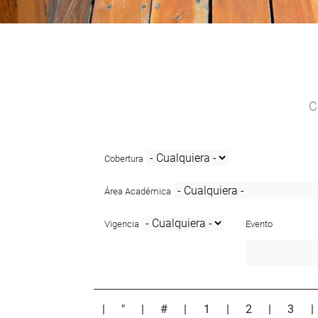
C
Cobertura
Área Académica
Vigencia
Evento
|
"
|
#
|
1
|
2
|
3