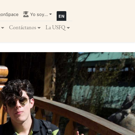
gonSpace
Yo soy...
Contáctanos
La USFQ