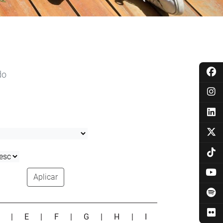
do
Aplicar
D
|
E
|
F
|
G
|
H
|
I