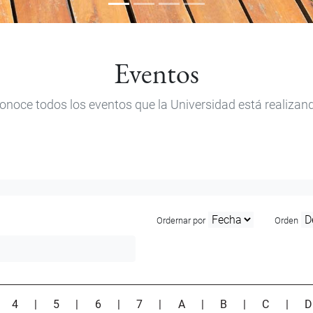
Eventos
onoce todos los eventos que la Universidad está realizan
Ordernar por
Orden
|
4
|
5
|
6
|
7
|
A
|
B
|
C
|