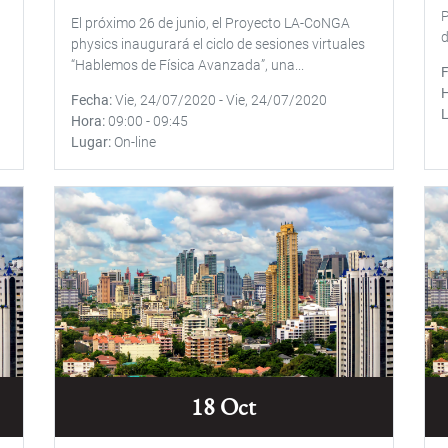
P
El próximo 26 de junio, el Proyecto LA-CoNGA
d
physics inaugurará el ciclo de sesiones virtuales
“Hablemos de Física Avanzada”, una...
Fecha
Vie, 24/07/2020
-
Vie, 24/07/2020
Hora
09:00
-
09:45
Lugar
On-line
18 Oct