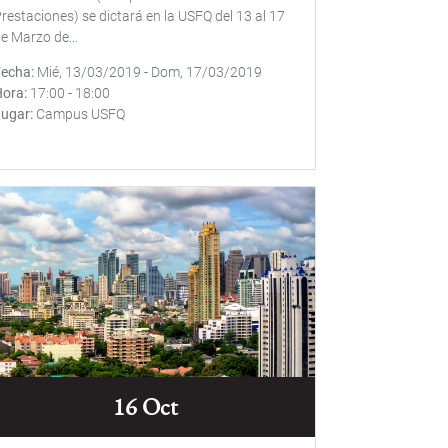
restaciones) se dictará en la USFQ del 13 al 17
e Marzo de...
Fecha
Mié, 13/03/2019
-
Dom, 17/03/2019
Hora
17:00
-
18:00
Lugar
Campus USFQ
16 Oct