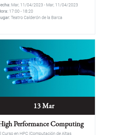
Fecha
Mar, 11/04/2023
-
Mar, 11/04/2023
Hora
17:00
-
18:20
Lugar
Teatro Calderón de la Barca
13 Mar
High Performance Computing
l Curso en HPC (Computación de Altas