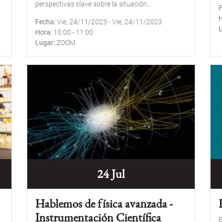
perspectivas clave sobre la situación...
Fecha
Vie, 24/11/2023
-
Vie, 24/11/2023
Hora
10:00
-
11:00
Lugar
ZOOM
24 Jul
Hablemos de física avanzada -
Instrumentación Científica
E