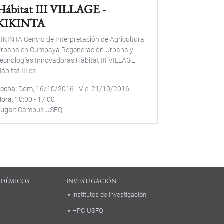
Hábitat III VILLAGE -
KIKINTA
IKINTA Centro de Interpretación de Agricultura
Urbana en Cumbaya Regeneración Urbana y
ecnologías Innovadoras Hábitat III VILLAGE
ábitat III es...
Fecha
Dom, 16/10/2016
-
Vie, 21/10/2016
Hora
10:00
-
17:00
Lugar
Campus USFQ
ADÉMICOS
INVESTIGACIÓN
Institutos de investigación
HPC-USFQ