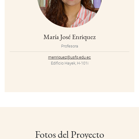
María José Enriquez
Profesora
menriquez@usfq.edu.ec
Edificio Hayek, H-101i
Fotos del Proyecto