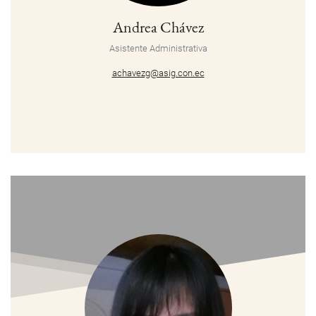
Andrea Chávez
Asistente Administrativa
achavezg@asig.con.ec