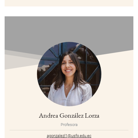
Andrea González Lorza
Profesora
agonzalezl1@usfq.edu.ec