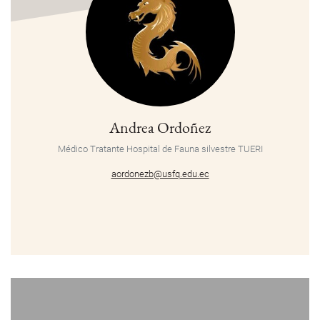
Andrea Ordoñez
Médico Tratante
Hospital de Fauna silvestre TUERI
aordonezb@usfq.edu.ec