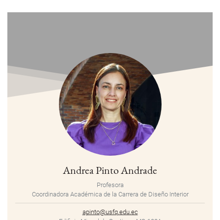
Andrea Pinto Andrade
Profesora
Coordinadora Académica de la Carrera de Diseño Interior
apinto@usfq.edu.ec