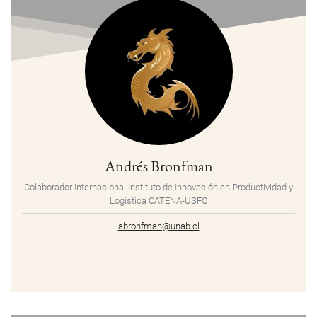
Andrés Bronfman
Colaborador Internacional Instituto de Innovación en Productividad y
Logística CATENA-USFQ
abronfman@unab.cl