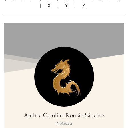
|
X
|
Y
|
Z
Andrea Carolina Román Sánchez
Profesora