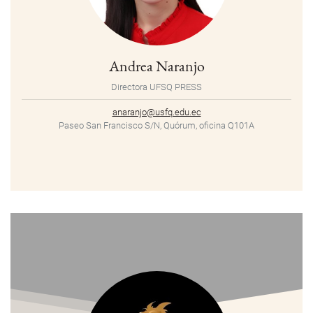
Andrea Naranjo
Directora UFSQ PRESS
anaranjo@usfq.edu.ec
Paseo San Francisco S/N, Quórum, oficina Q101A