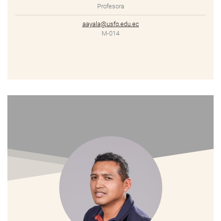
Profesora
aayala@usfq.edu.ec
M-014