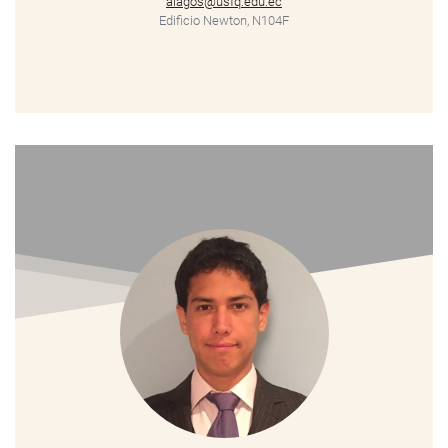
alagos@usfq.edu.ec
Edificio Newton, N104F