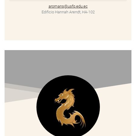
aromans@usfq.edu.ec
Edificio Hannah Arendt, HA-102