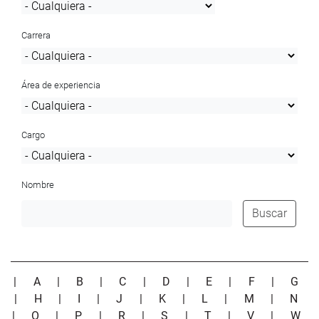
Carrera
Área de experiencia
Cargo
Nombre
Buscar
|
A
|
B
|
C
|
D
|
E
|
F
|
G
|
H
|
I
|
J
|
K
|
L
|
M
|
N
|
O
|
P
|
R
|
S
|
T
|
V
|
W