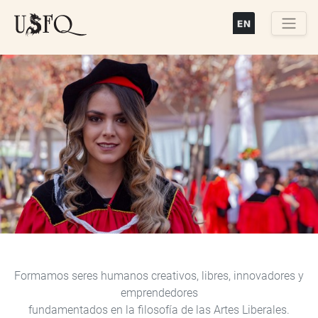
Pasar
al
contenido
Buscar
principal
Previous
Next
Formamos seres humanos creativos, libres, innovadores y
emprendedores
fundamentados en la filosofía de las Artes Liberales.