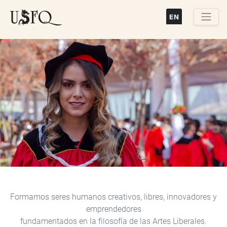
Pasar
al
contenido
Buscar
principal
Previous
Next
Formamos seres humanos creativos, libres, innovadores y
emprendedores
fundamentados en la filosofía de las Artes Liberales.