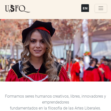
Pasar
al
contenido
Buscar
principal
Previous
Next
Formamos seres humanos creativos, libres, innovadores y
emprendedores
fundamentados en la filosofía de las Artes Liberales.