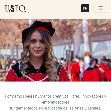
Pasar
al
contenido
Buscar
principal
Previous
Next
Formamos seres humanos creativos, libres, innovadores y
emprendedores
fundamentados en la filosofía de las Artes Liberales.