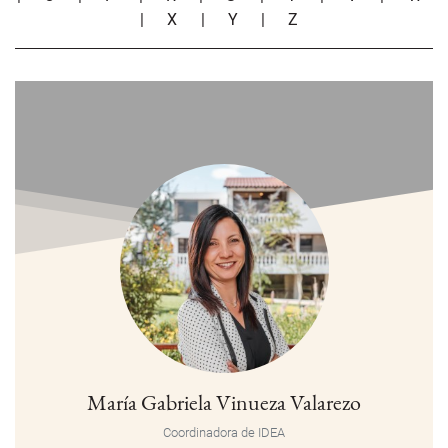
|
X
|
Y
|
Z
María Gabriela Vinueza Valarezo
Coordinadora de IDEA