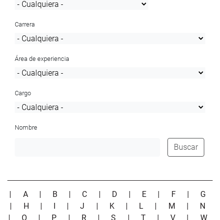
Carrera
Área de experiencia
Cargo
Nombre
Buscar
|
A
|
B
|
C
|
D
|
E
|
F
|
G
|
H
|
I
|
J
|
K
|
L
|
M
|
N
|
O
|
P
|
R
|
S
|
T
|
V
|
W