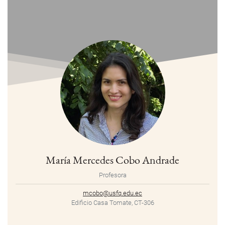
María Mercedes Cobo Andrade
Profesora
mcobo@usfq.edu.ec
Edificio Casa Tomate, CT-306