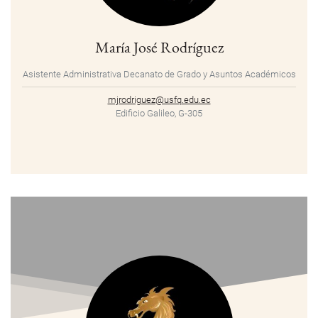
María José Rodríguez
Asistente Administrativa Decanato de Grado y Asuntos Académicos
mjrodriguez@usfq.edu.ec
Edificio Galileo, G-305