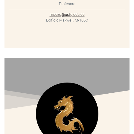
Profesora
mpozo@usfq.edu.ec
Edificio Maxwell, M-105C