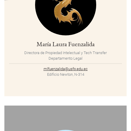
María Laura Fuenzalida
Directora de Propiedad Intelectual y Tech Transfer
Departamento Legal
mlfuenzalida@usfq.edu.ec
Edificio Newton, N-314