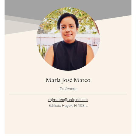
María José Mateo
Profesora
mjmateo@usfq.edu.ec
Edificio Hayek, H-103-L