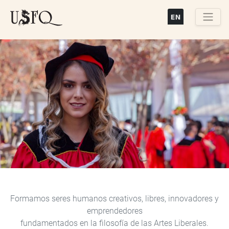
Pasar
al
contenido
Buscar
principal
Previous
Next
Formamos seres humanos creativos, libres, innovadores y
emprendedores
fundamentados en la filosofía de las Artes Liberales.