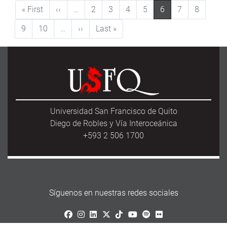
Paginación
Primera página
Página anterior
« First
‹‹
…
2
3
4
5
6
7
8
Siguiente página
Última página
9
10
…
››
Last »
Universidad San Francisco de Quito
Diego de Robles y Vía Interoceánica
+593 2 506 1700
Síguenos en nuestras redes sociales