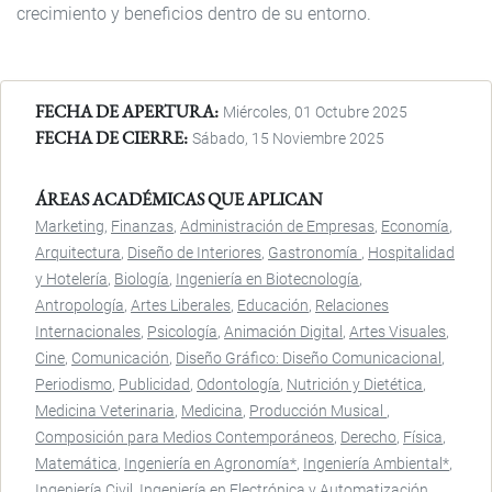
crecimiento y beneficios dentro de su entorno.
FECHA DE APERTURA
Miércoles, 01 Octubre 2025
FECHA DE CIERRE
Sábado, 15 Noviembre 2025
ÁREAS ACADÉMICAS QUE APLICAN
Marketing
Finanzas
Administración de Empresas
Economía
Arquitectura
Diseño de Interiores
Gastronomía
Hospitalidad
y Hotelería
Biología
Ingeniería en Biotecnología
Antropología
Artes Liberales
Educación
Relaciones
Internacionales
Psicología
Animación Digital
Artes Visuales
Cine
Comunicación
Diseño Gráfico: Diseño Comunicacional
Periodismo
Publicidad
Odontología
Nutrición y Dietética
Medicina Veterinaria
Medicina
Producción Musical
Composición para Medios Contemporáneos
Derecho
Física
Matemática
Ingeniería en Agronomía*
Ingeniería Ambiental*
Ingeniería Civil
Ingeniería en Electrónica y Automatización