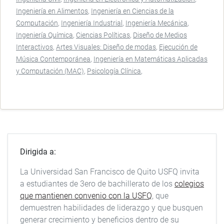
Ingeniería en Alimentos
Ingeniería en Ciencias de la
Computación
Ingeniería Industrial
Ingeniería Mecánica
Ingeniería Química
Ciencias Políticas
Diseño de Medios
Interactivos
Artes Visuales: Diseño de modas
Ejecución de
Música Contemporánea
Ingeniería en Matemáticas Aplicadas
y Computación (MAC)
Psicología Clínica
Dirigida a:
La Universidad San Francisco de Quito USFQ invita
a estudiantes de 3ero de bachillerato de los
colegios
que mantienen convenio con la USFQ
, que
demuestren habilidades de liderazgo y que busquen
generar crecimiento y beneficios dentro de su